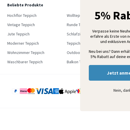
Beliebte Produkte
5
5% Rab
M
Hochflor Teppich
Wollteppich
K
Vintage Teppich
Runde Teppich
Verpasse keine Neuh
Jute Teppich
Schlafzimmer Teppich
erfahre als Erste von 
und exklusiven 
Moderner Teppich
Teppich Outlet
Neu bei uns? Dann erhä
Wohnzimmer Teppich
Outdoor Teppich
5% Rabatt auf deine er
Waschbarer Teppich
Balkon Teppich
Jetzt anm
Nein, da
e Geschaftsbedingungen
Datenschutzerklärung
Impressum
Disclaimer
Sitem