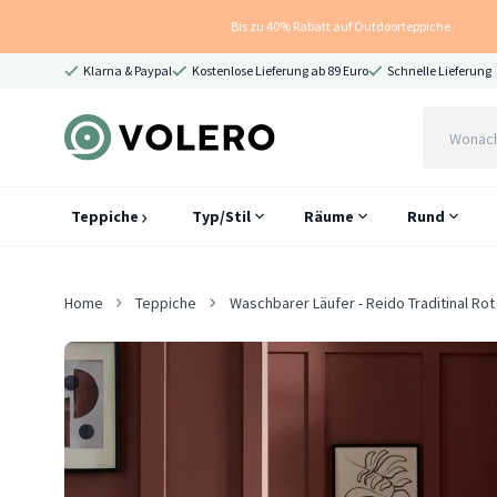
Bis zu 40% Rabatt auf Outdoorteppiche
Klarna & Paypal
Kostenlose Lieferung ab 89 Euro
Schnelle Lieferung
Teppiche
Typ/Stil
Räume
Rund
Home
Teppiche
Waschbarer Läufer - Reido Traditinal Rot