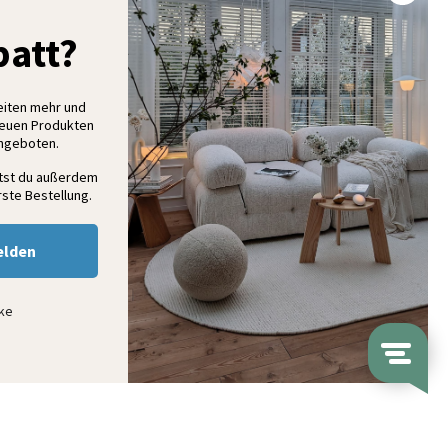
% Rabatt auf deine erste Bestellung
att?
elde dich für unseren Newsletter an und entdecke neue
ollektionen, Angebote und Wohnideen als Erstes
eiten mehr und
neuen Produkten
Angeboten.
Anmelden
ltst du außerdem
ste Bestellung.
elden
nke
ap
© Volero