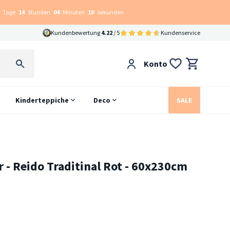
Tage
14
Stunden
04
Minuten
09
Sekunden
Kundenbewertung
4.22
/ 5
Kundenservice
Konto
Kinderteppiche
Deco
SALE
r - Reido Traditinal Rot - 60x230cm