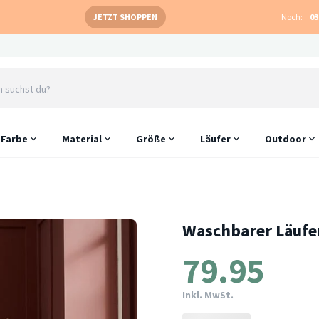
JETZT SHOPPEN
Noch:
03
Farbe
Material
Größe
Läufer
Outdoor
Waschbarer Läufe
79.95
Inkl. MwSt.