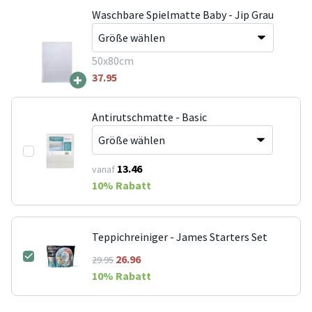
Waschbare Spielmatte Baby - Jip Grau
50x80cm
+
37.95
Antirutschmatte - Basic
13.46
vanaf
10
% Rabatt
Teppichreiniger - James Starters Set
26.96
29.95
10
% Rabatt