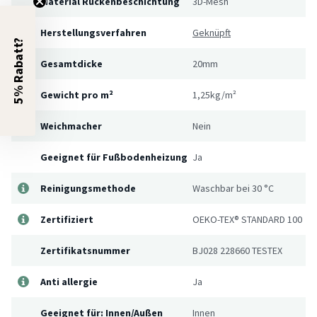
Material Rückenbeschichtung
3D-Mesh
Herstellungsverfahren
Geknüpft
5% Rabatt?
Gesamtdicke
20mm
Gewicht pro m²
1,25kg/m²
Weichmacher
Nein
Geeignet für Fußbodenheizung
Ja
Reinigungsmethode
Waschbar bei 30 °C
Zertifiziert
OEKO-TEX® STANDARD 100
Zertifikatsnummer
BJ028 228660 TESTEX
Anti allergie
Ja
Geeignet für: Innen/Außen
Innen