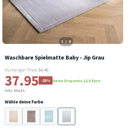
1
/
8
Waschbare Spielmatte Baby - Jip Grau
Vorheriger Preis
50.45
37.95
-25%
Deine Ersparnis 12.5 Euro
Inkl. MwSt.
Wähle deine Farbe
Beige
Taupe
Blau
Grau