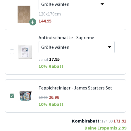
120x170cm
+
144.95
Antirutschmatte - Supreme
17.95
vanaf
10
% Rabatt
Teppichreiniger - James Starters Set
26.96
29.95
10
% Rabatt
Kombirabatt:
171.91
174.90
Deine Ersparnis
2.99