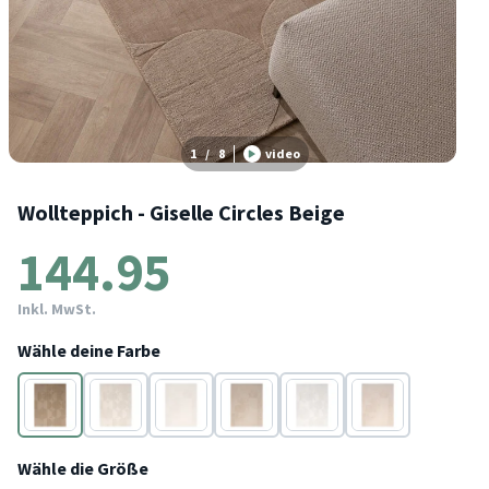
1
/
8
video
Wollteppich - Giselle Circles Beige
144.95
Inkl. MwSt.
Wähle deine Farbe
Beige
Creme
Weiß
Beige
Weiß
Creme
Wähle die Größe