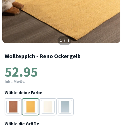
1
/
8
Wollteppich - Reno Ockergelb
52.95
Inkl. MwSt.
Wähle deine Farbe
Braun
Gelb
Creme
Blau
Wähle die Größe