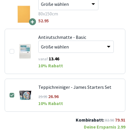
80x150cm
+
52.95
Antirutschmatte - Basic
13.46
vanaf
10
% Rabatt
Teppichreiniger - James Starters Set
26.96
29.95
10
% Rabatt
Kombirabatt:
79.91
82.90
Deine Ersparnis
2.99