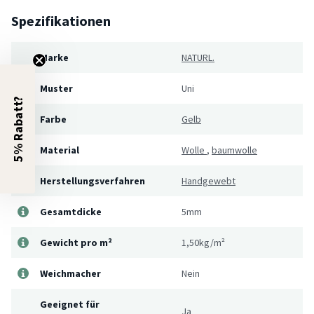
Spezifikationen
Marke
NATURL.
Muster
Uni
5% Rabatt?
Farbe
Gelb
Material
Wolle
,
baumwolle
Herstellungsverfahren
Handgewebt
Gesamtdicke
5mm
Gewicht pro m²
1,50kg/m²
Weichmacher
Nein
Geeignet für
Ja