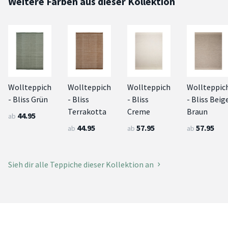
Weitere Farben aus dieser Kollektion
Wollteppich
Wollteppich
Wollteppich
Wollteppic
- Bliss Grün
- Bliss
- Bliss
- Bliss Beig
Terrakotta
Creme
Braun
44.95
ab
44.95
57.95
57.95
ab
ab
ab
Sieh dir alle Teppiche dieser Kollektion an