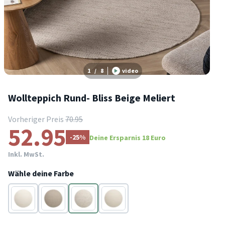
1
/
8
video
Wollteppich Rund- Bliss Beige Meliert
Vorheriger Preis
70.95
52.95
-25%
Deine Ersparnis 18 Euro
Inkl. MwSt.
Wähle deine Farbe
Creme
Beige
Beige
Creme