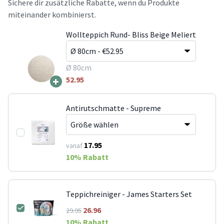
Sichere dir zusätzliche Rabatte, wenn du Produkte
miteinander kombinierst.
Wollteppich Rund- Bliss Beige Meliert
Ø 80cm
+
52.95
Antirutschmatte - Supreme
17.95
vanaf
10
% Rabatt
Teppichreiniger - James Starters Set
26.96
29.95
10
% Rabatt