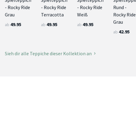
Spielteppich
Spielteppich
Spielteppich
Spielteppi
- Rocky Ride
- Rocky Ride
- Rocky Ride
Rund -
Grau
Terracotta
Weiß
Rocky Ride
Grau
49.95
49.95
49.95
ab
ab
ab
42.95
ab
Sieh dir alle Teppiche dieser Kollektion an