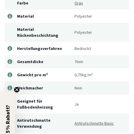
Farbe
Grau
Material
Polyester
Material
Polyester
Rückenbeschichtung
Herstellungsverfahren
Bedruckt
Gesamtdicke
7mm
Gewicht pro m²
0,75kg/m²
Weichmacher
Nein
Geeignet für
Ja
Fußbodenheizung
5% Rabatt?
Antirutschmatte
Antirutschmatte Basic
Verwendung