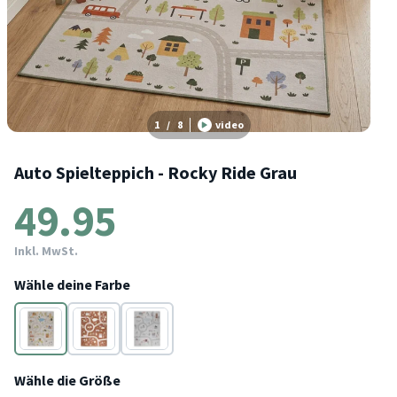
1
/
8
video
Auto Spielteppich - Rocky Ride Grau
49.95
Inkl. MwSt.
Wähle deine Farbe
Grau
Terracotta
Weiß
Wähle die Größe