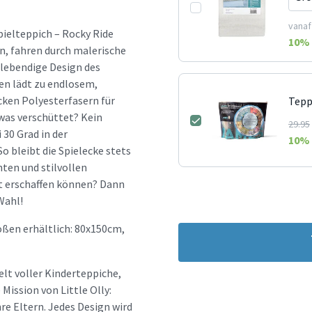
vanaf
ielteppich – Rocky Ride
10
% 
n, fahren durch malerische
 lebendige Design des
en lädt zu endlosem,
icken Polyesterfasern für
Tepp
was verschüttet? Kein
29.95
30 Grad in der
10
% 
 bleibt die Spielecke stets
hten und stilvollen
lt erschaffen können? Dann
Wahl!
ößen erhältlich: 80x150cm,
elt voller Kinderteppiche,
ission von Little Olly:
re Eltern. Jedes Design wird