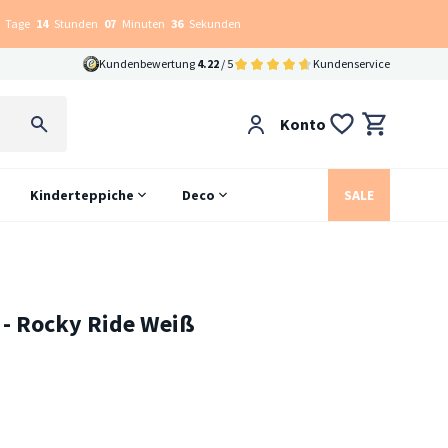
Tage
14
Stunden
07
Minuten
35
Sekunden
Kundenbewertung
4.22
/ 5
Kundenservice
Konto
Kinderteppiche
Deco
SALE
 - Rocky Ride Weiß