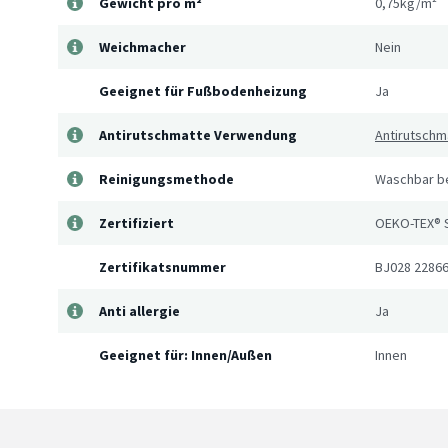
Gewicht pro m²
0,75kg/m²
Weichmacher
Nein
Geeignet für Fußbodenheizung
Ja
Antirutschmatte Verwendung
Antirutschm
Reinigungsmethode
Waschbar be
Zertifiziert
OEKO-TEX® 
Zertifikatsnummer
BJ028 2286
Anti allergie
Ja
Geeignet für: Innen/Außen
Innen