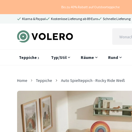
Bis zu 40% Rabatt auf Outdoorteppiche
Klarna & Paypal
Kostenlose Lieferung ab 89 Euro
Schnelle Lieferung
Teppiche
Typ/Stil
Räume
Rund
Home
Teppiche
Auto Spielteppich - Rocky Ride Weiß