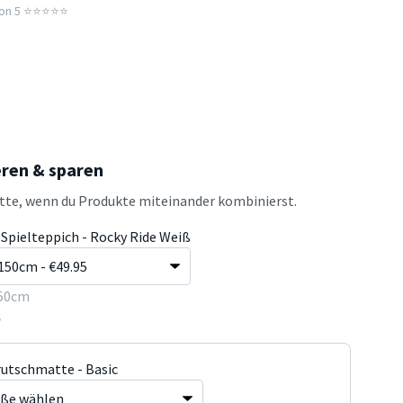
n 5 ⭐️⭐️⭐️⭐️⭐️
eren & sparen
atte, wenn du Produkte miteinander kombinierst.
 Spielteppich - Rocky Ride Weiß
50cm
5
rutschmatte - Basic