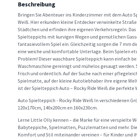
Beschreibung
Bringen Sie Abenteuer ins Kinderzimmer mit dem Auto Sp
Weiß. Hier erkunden kleine Entdecker verwinkelte Straße
Städtchen und erfinden ihre eigenen Verkehrsregeln. Das
Spielteppichs mit kurvigen Wegen und gemütlichen Gass
fantasievollem Spiel ein. Gleichzeitig sorgen die 7 mm d
eine weiche und komfortable Unterlage. Beim Spielen et
Problem! Dieser waschbare Spielteppich kann einfach bei 
Waschmaschine gereinigt und mühelos gesaugt werden. So
frisch und ordentlich. Auf der Suche nach einer pflegeleic
Spielmatte, auf der kleine Autoliebhaber ihre eigene We
ist der Spielteppich Auto – Rocky Ride Weiß die perfekte 
Auto Spielteppich - Rocky Ride Weiß In verschiedenen Gr
120x170cm, 140x200cm en 160x230cm.
Lerne Little Olly kennen – die Marke für eine verspielte W
Babyteppiche, Spielmatten, Puzzlematten und mehr. Die M
Komfort und Stil miteinander vereinen – für Kinder und ih