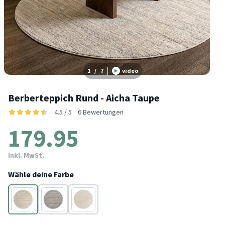
1
/
7
video
Berberteppich Rund - Aicha Taupe
4.5 / 5
6 Bewertungen
179.95
Inkl. MwSt.
Wähle deine Farbe
Taupe
Grau
Beige