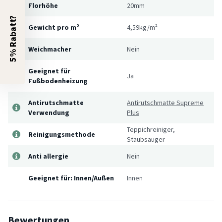
Florhöhe
20mm
5% Rabatt?
Gewicht pro m²
4,59kg/m²
Weichmacher
Nein
Geeignet für
Ja
Fußbodenheizung
Antirutschmatte
Antirutschmatte Supreme
Verwendung
Plus
Teppichreiniger,
Reinigungsmethode
Staubsauger
Anti allergie
Nein
Geeignet für: Innen/Außen
Innen
Bewertungen