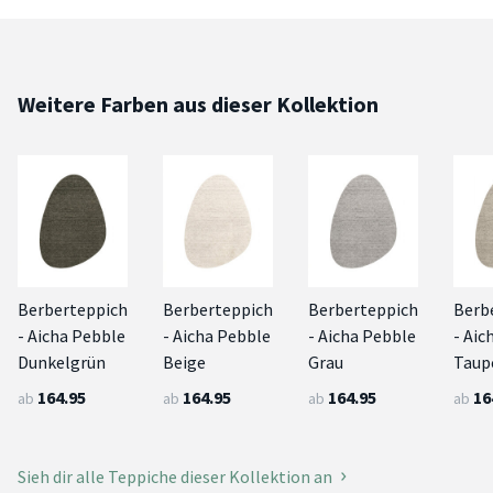
Weitere Farben aus dieser Kollektion
Berberteppich
Berberteppich
Berberteppich
Berb
- Aicha Pebble
- Aicha Pebble
- Aicha Pebble
- Aic
Dunkelgrün
Beige
Grau
Taup
164.95
164.95
164.95
16
ab
ab
ab
ab
Sieh dir alle Teppiche dieser Kollektion an