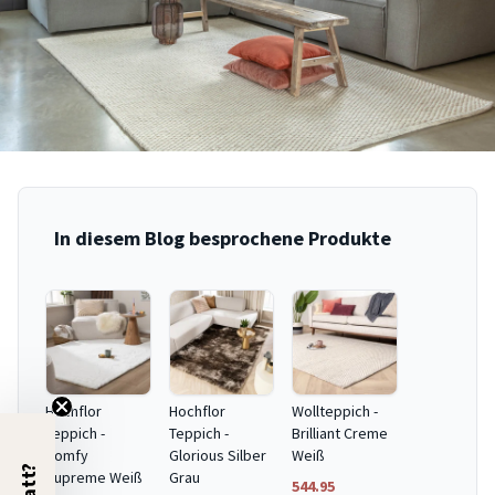
In diesem Blog besprochene Produkte
Hochflor
Hochflor
Wollteppich -
Teppich -
Teppich -
Brilliant Creme
Comfy
Glorious Silber
Weiß
Supreme Weiß
Grau
544.95