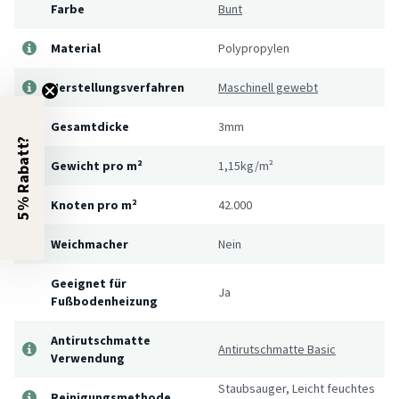
Farbe
Bunt
Material
Polypropylen
Herstellungsverfahren
Maschinell gewebt
Gesamtdicke
3mm
5% Rabatt?
Gewicht pro m²
1,15kg/m²
Knoten pro m²
42.000
Weichmacher
Nein
Geeignet für
Ja
Fußbodenheizung
Antirutschmatte
Antirutschmatte Basic
Verwendung
Staubsauger, Leicht feuchtes
Reinigungsmethode