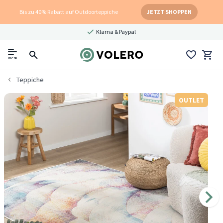
Bis zu 40% Rabatt auf Outdoorteppiche
JETZT SHOPPEN
Klarna & Paypal
menu
Teppiche
OUTLET