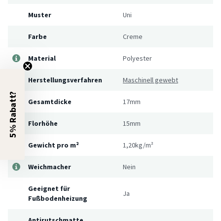
Muster
Uni
Farbe
Creme
Material
Polyester
Herstellungsverfahren
Maschinell gewebt
5% Rabatt?
Gesamtdicke
17mm
Florhöhe
15mm
Gewicht pro m²
1,20kg/m²
Weichmacher
Nein
Geeignet für
Ja
Fußbodenheizung
Antirutschmatte