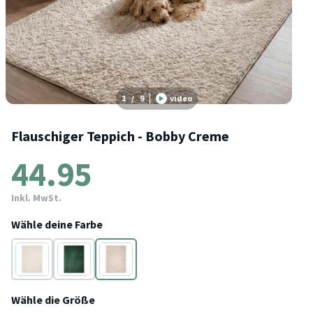
1
/
9
video
Flauschiger Teppich - Bobby Creme
44.95
Inkl. MwSt.
Wähle deine Farbe
Weiß
Grün
Creme
Wähle die Größe