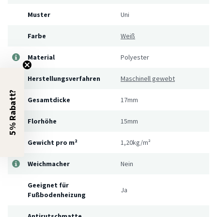
Muster
Uni
Farbe
Weiß
Material
Polyester
Herstellungsverfahren
Maschinell gewebt
5% Rabatt?
Gesamtdicke
17mm
Florhöhe
15mm
Gewicht pro m²
1,20kg/m²
Weichmacher
Nein
Geeignet für
Ja
Fußbodenheizung
Antirutschmatte