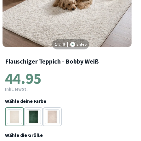
1
/
9
video
Flauschiger Teppich - Bobby Weiß
44.95
Inkl. MwSt.
Wähle deine Farbe
Weiß
Grün
Creme
Wähle die Größe