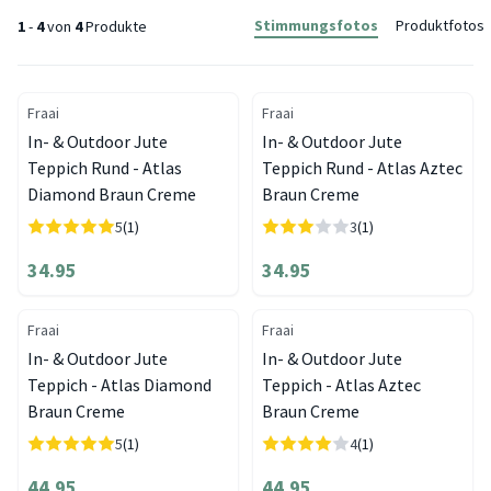
Stimmungsfotos
Produktfotos
1
-
4
von
4
Produkte
Fraai
Fraai
In- & Outdoor Jute
In- & Outdoor Jute
Teppich Rund - Atlas
Teppich Rund - Atlas Aztec
Diamond Braun Creme
Braun Creme
5
(1)
3
(1)
34.95
34.95
Fraai
Fraai
In- & Outdoor Jute
In- & Outdoor Jute
Teppich - Atlas Diamond
Teppich - Atlas Aztec
Braun Creme
Braun Creme
5
(1)
4
(1)
44.95
44.95