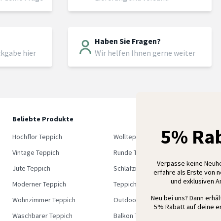
Haben Sie Fragen?
ckgabe hier
Wir helfen Ihnen gerne weiter
Beliebte Produkte
5
5% Rab
M
Hochflor Teppich
Wollteppich
K
Vintage Teppich
Runde Teppich
Verpasse keine Neuh
Jute Teppich
Schlafzimmer Teppich
erfahre als Erste von 
und exklusiven 
Moderner Teppich
Teppich Outlet
Neu bei uns? Dann erhä
Wohnzimmer Teppich
Outdoor Teppich
5% Rabatt auf deine er
Waschbarer Teppich
Balkon Teppich