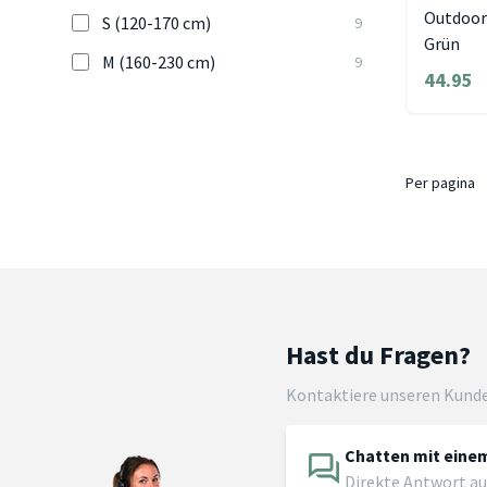
Outdoor
S (120-170 cm)
9
Grün
M (160-230 cm)
9
44.95
Per pagina
Hast du Fragen?
Kontaktiere unseren Kund
Chatten mit einem
Direkte Antwort au