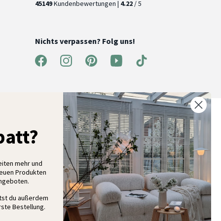
45149
Kundenbewertungen |
4.22
/ 5
Nichts verpassen? Folg uns!
% Rabatt auf deine erste Bestellung
att?
elde dich für unseren Newsletter an und entdecke neue
ollektionen, Angebote und Wohnideen als Erstes
eiten mehr und
neuen Produkten
Angeboten.
Anmelden
ltst du außerdem
ste Bestellung.