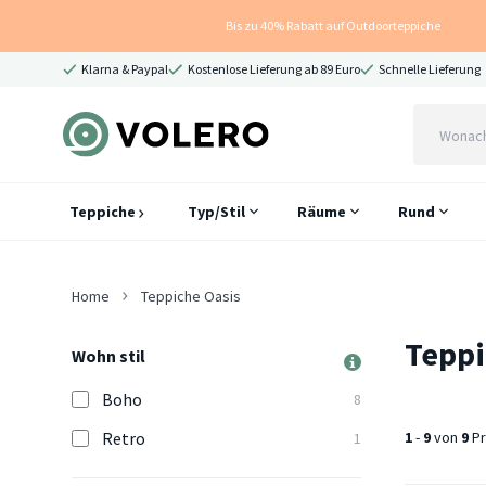
Bis zu 40% Rabatt auf Outdoorteppiche
Klarna & Paypal
Kostenlose Lieferung ab 89 Euro
Schnelle Lieferung
Teppiche
Typ/Stil
Räume
Rund
Home
Teppiche Oasis
Teppi
Wohn stil
Boho
8
Retro
1
-
9
von
9
Pr
1