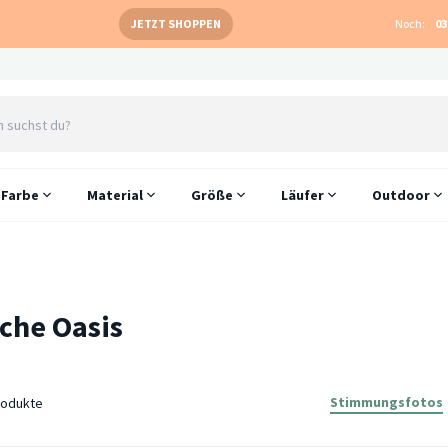
JETZT SHOPPEN
Noch:
03
Farbe
Material
Größe
Läufer
Outdoor
che Oasis
Stimmungsfotos
odukte