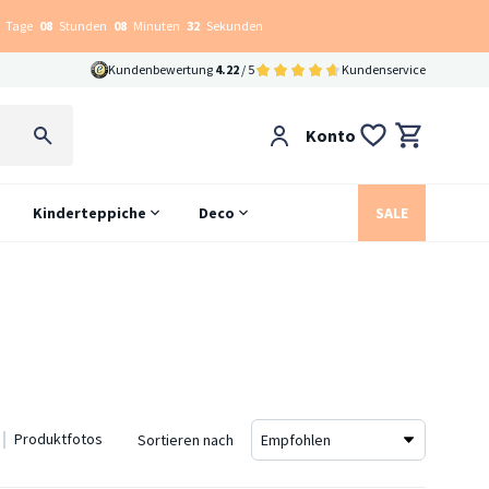
Tage
08
Stunden
08
Minuten
31
Sekunden
Kundenbewertung
4.22
/ 5
Kundenservice
Konto
Kinderteppiche
Deco
SALE
Produktfotos
Sortieren nach