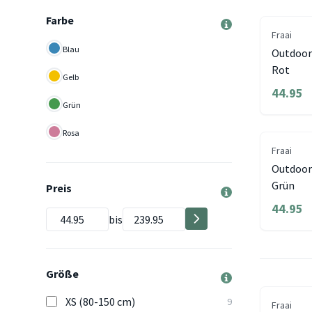
Farbe
Fraai
Blau
Outdoor-
Rot
Gelb
44.95
Grün
Rosa
Fraai
Outdoor
Grün
Preis
44.95
bis
Größe
XS (80-150 cm)
9
Fraai