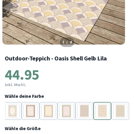
1
/
8
Outdoor-Teppich - Oasis Shell Gelb Lila
44.95
Inkl. MwSt.
Wähle deine Farbe
Rot
Lila
Gelb
Lila
Blau
Gelb
Rosa
Wähle die Größe