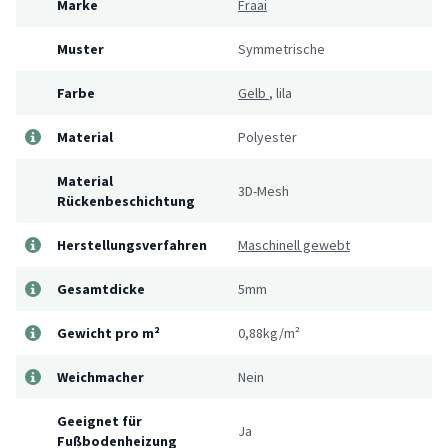
Marke
Fraai
Muster
Symmetrische
Farbe
Gelb
,
lila
Material
Polyester
Material
3D-Mesh
Rückenbeschichtung
Herstellungsverfahren
Maschinell gewebt
Gesamtdicke
5mm
Gewicht pro m²
0,88kg/m²
Weichmacher
Nein
Geeignet für
Ja
Fußbodenheizung