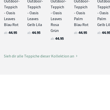
Outdoor-
Outdoor-
Outdoor-
Outdoor-
Outdoo
Teppich
Teppich
Teppich
Teppich
Teppic
- Oasis
- Oasis
- Oasis
- Oasis
- Oasis
Leaves
Leaves
Leaves
Palm
Palm
Blau Rot
Gelb Lila
Rosa
Blau Rot
Gelb Li
Grün
44.95
44.95
44.95
44.9
ab
ab
ab
ab
44.95
ab
Sieh dir alle Teppiche dieser Kollektion an