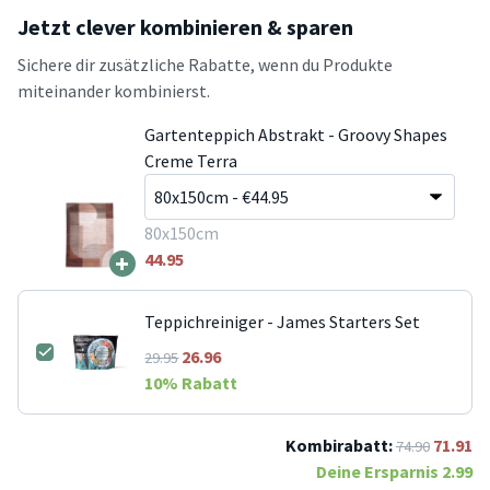
Jetzt clever kombinieren & sparen
Sichere dir zusätzliche Rabatte, wenn du Produkte
miteinander kombinierst.
Gartenteppich Abstrakt - Groovy Shapes
Creme Terra
80x150cm
+
44.95
Teppichreiniger - James Starters Set
26.96
29.95
10
% Rabatt
Kombirabatt:
71.91
74.90
Deine Ersparnis
2.99