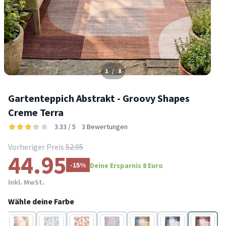
1
/
8
Gartenteppich Abstrakt - Groovy Shapes
Creme Terra
3.33 / 5
3 Bewertungen
Vorheriger Preis
52.95
44.95
-15%
Deine Ersparnis 8 Euro
Inkl. MwSt.
Wähle deine Farbe