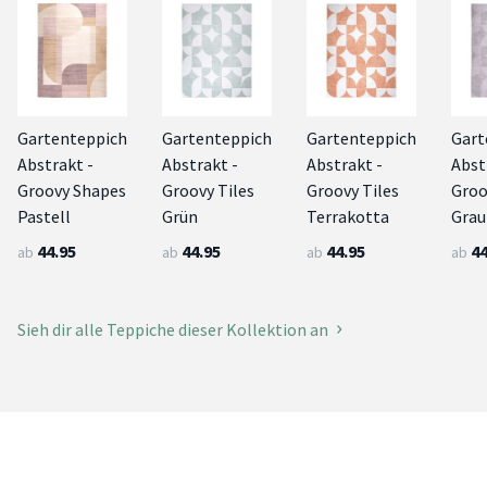
Gartenteppich
Gartenteppich
Gartenteppich
Gart
Abstrakt -
Abstrakt -
Abstrakt -
Abst
Groovy Shapes
Groovy Tiles
Groovy Tiles
Groo
Pastell
Grün
Terrakotta
Grau
44.95
44.95
44.95
44
ab
ab
ab
ab
Sieh dir alle Teppiche dieser Kollektion an