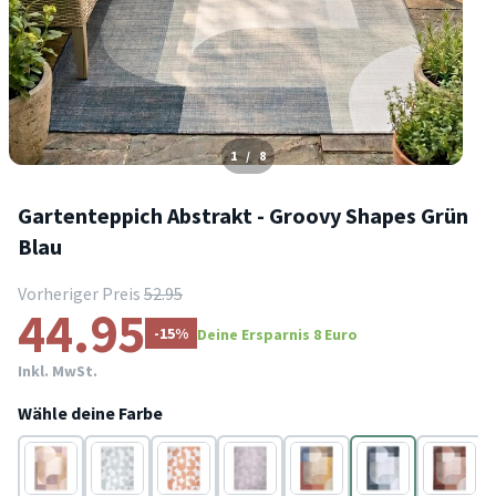
1
/
8
Gartenteppich Abstrakt - Groovy Shapes Grün
Blau
Vorheriger Preis
52.95
44.95
-15%
Deine Ersparnis 8 Euro
Inkl. MwSt.
Wähle deine Farbe