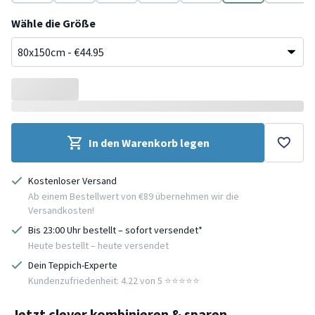
Bunt
Grün
Terracotta
Grau
Bunt
Blau
Creme
Wähle die Größe
In den Warenkorb legen
Kostenloser Versand
Ab einem Bestellwert von €89 übernehmen wir die
Versandkosten!
Bis 23:00 Uhr bestellt – sofort versendet*
Heute bestellt – heute versendet
Dein Teppich-Experte
Kundenzufriedenheit: 4.22 von 5 ⭐️⭐️⭐️⭐️⭐️
Jetzt clever kombinieren & sparen