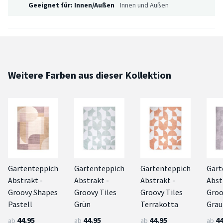
Geeignet für: Innen/Außen
Innen und Außen
Weitere Farben aus dieser Kollektion
Gartenteppich
Gartenteppich
Gartenteppich
Gart
Abstrakt -
Abstrakt -
Abstrakt -
Abst
Groovy Shapes
Groovy Tiles
Groovy Tiles
Groo
Pastell
Grün
Terrakotta
Grau
44.95
44.95
44.95
44
ab
ab
ab
ab