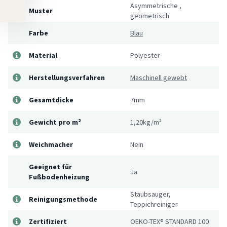
Asymmetrische
,
Muster
geometrisch
Farbe
Blau
Material
Polyester
Herstellungsverfahren
Maschinell gewebt
Gesamtdicke
7mm
Gewicht pro m²
1,20kg/m²
Weichmacher
Nein
Geeignet für
Ja
Fußbodenheizung
Staubsauger,
Reinigungsmethode
Teppichreiniger
Zertifiziert
OEKO-TEX® STANDARD 100