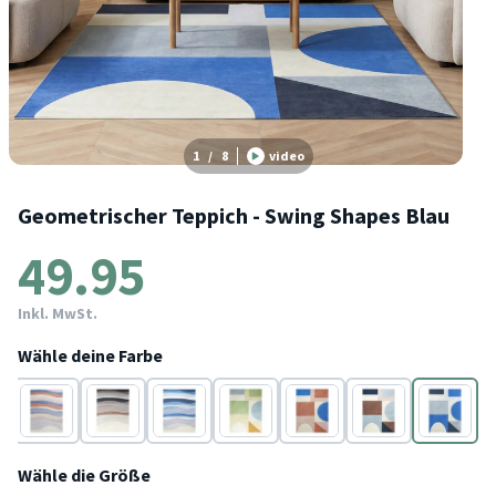
1
/
8
video
Geometrischer Teppich - Swing Shapes Blau
49.95
Inkl. MwSt.
Wähle deine Farbe
Blau
Blau
Blau
Blau
Blau
Blau
Blau
Wähle die Größe