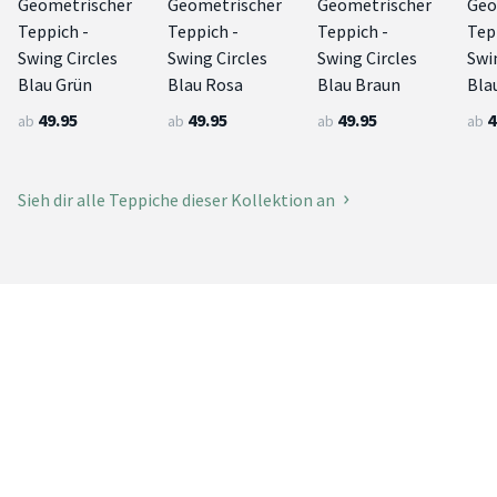
Geometrischer
Geometrischer
Geometrischer
Geo
Teppich -
Teppich -
Teppich -
Tep
Swing Circles
Swing Circles
Swing Circles
Swi
Blau Grün
Blau Rosa
Blau Braun
Bla
49.95
49.95
49.95
4
ab
ab
ab
ab
Sieh dir alle Teppiche dieser Kollektion an