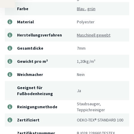
Farbe
Blau
,
grün
Material
Polyester
Herstellungsverfahren
Maschinell gewebt
Gesamtdicke
7mm
Gewicht pro m²
1,20kg/m²
Weichmacher
Nein
Geeignet für
Ja
Fußbodenheizung
Staubsauger,
Reinigungsmethode
Teppichreiniger
Zertifiziert
OEKO-TEX® STANDARD 100
Zertifikatsnummer
BJ028 228660 TESTEX