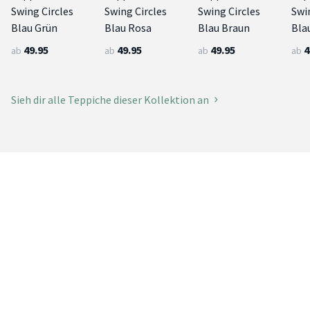
Swing Circles
Swing Circles
Swing Circles
Swi
Blau Grün
Blau Rosa
Blau Braun
Bla
49.95
49.95
49.95
4
ab
ab
ab
ab
Sieh dir alle Teppiche dieser Kollektion an