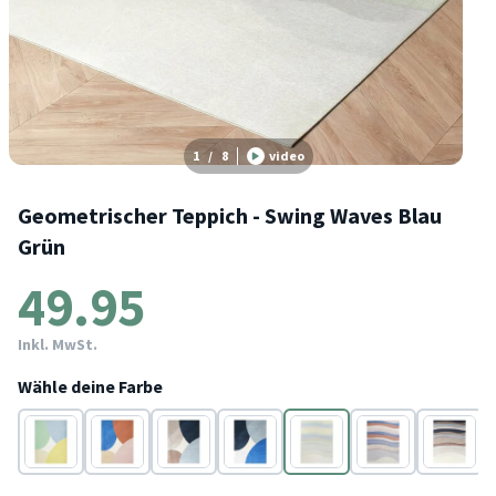
1
/
8
video
Geometrischer Teppich - Swing Waves Blau
Grün
49.95
Inkl. MwSt.
Wähle deine Farbe
Blau
Blau
Blau
Blau
Blau
Blau
Blau