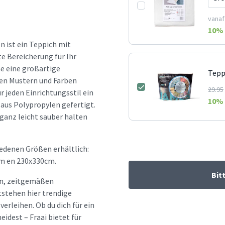
vanaf
10
% 
 ist ein Teppich mit
te Bereicherung für Ihr
he eine großartige
Tepp
nen Mustern und Farben
29.95
ür jeden Einrichtungsstil ein
10
% 
 aus Polypropylen gefertigt.
 ganz leicht sauber halten
edenen Größen erhältlich:
m en 230x330cm.
Bit
hen, zeitgemäßen
tstehen hier trendige
erleihen. Ob du dich für ein
idest – Fraai bietet für