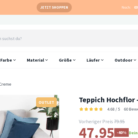
JETZT SHOPPEN
Noch:
03
Farbe
Material
Größe
Läufer
Outdoor
 Creme
Teppich Hochflor 
OUTLET
4.68 / 5
60 Bew
Vorheriger Preis
79.95
47.95
-40%
Dein