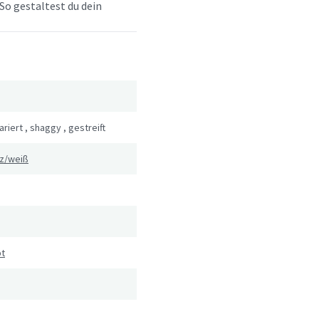
So gestaltest du dein
ariert
,
shaggy
,
gestreift
z/weiß
bt