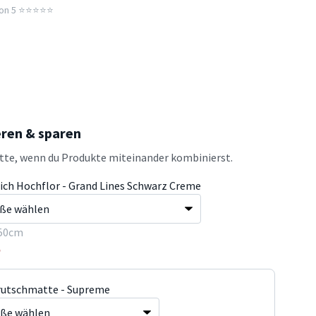
n 5 ⭐️⭐️⭐️⭐️⭐️
eren & sparen
atte, wenn du Produkte miteinander kombinierst.
ich Hochflor - Grand Lines Schwarz Creme
50cm
5
rutschmatte - Supreme