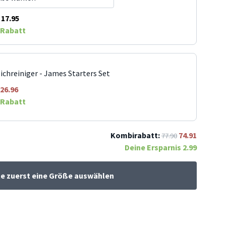
17.95
Rabatt
ichreiniger - James Starters Set
26.96
Rabatt
Kombirabatt:
74.91
77.90
Deine Ersparnis
2.99
te zuerst eine Größe auswählen