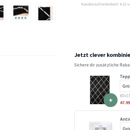
Kundenzufriedenheit: 4.22 vo
Jetzt clever kombini
Sichere dir zusätzliche Rab
Tepp
80x1
+
47.9
Anti