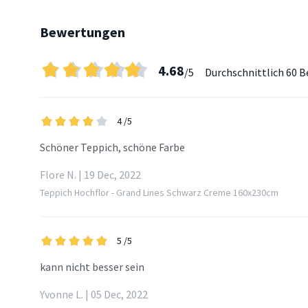
Bewertungen
4.68
/5
Durchschnittlich
60 B
4
/5
Schöner Teppich, schöne Farbe
Flore N. | 19 Dec, 2022
Teppich Hochflor - Grand Lines Schwarz Creme 160x230cm
5
/5
kann nicht besser sein
Yvonne L. | 05 Dec, 2022