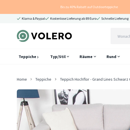
Bis zu 40% Rabatt auf Outdoorteppiche
Klarna & Paypal
Kostenlose Lieferung ab 89 Euro
Schnelle Lieferung
Teppiche
Typ/Stil
Räume
Rund
Home
Teppiche
Teppich Hochflor - Grand Lines Schwarz