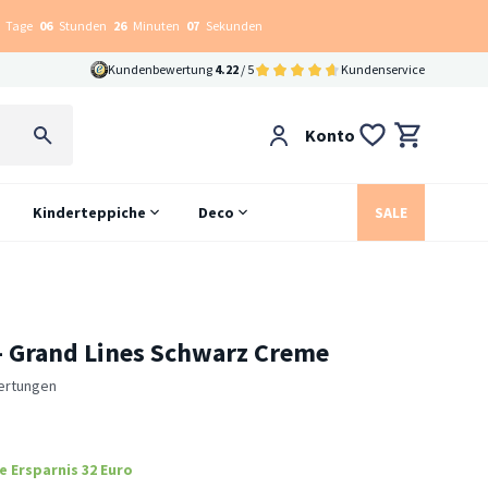
Tage
06
Stunden
26
Minuten
06
Sekunden
Kundenbewertung
4.22
/ 5
Kundenservice
Konto
Kinderteppiche
Deco
SALE
- Grand Lines Schwarz Creme
ertungen
e Ersparnis 32 Euro