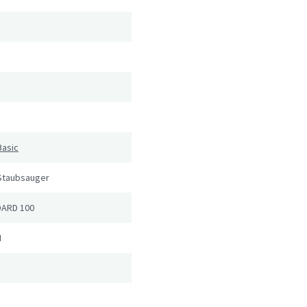
Basic
 Staubsauger
DARD 100
I