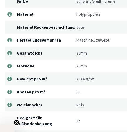
Farbe
Schwarz/weiß
,
creme
Material
Polypropylen
Material Rückenbeschichtung
Jute
Herstellungsverfahren
Maschinell gewebt
Gesamtdicke
28mm
Florhöhe
25mm
Gewicht pro m²
2,00kg/m²
Knoten pro m²
60
Weichmacher
Nein
Geeignet für
Ja
Fußbodenheizung