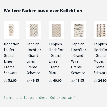
Weitere Farben aus dieser Kollektion
Hochflor
Teppich
Teppich
Teppich
Teppich
Läufer -
Hochflor
Hochflor
Hochflor
Hochflo
Grand
- Grand
- Grand
- Grand
- Grand
Lines
Lines
Lines
Wire
Moves
Creme
Creme
Creme
Creme
Creme
Schwarz
Schwarz
Blau
Schwarz
Schwar
52.95
49.95
49.95
47.95
24.95
ab
ab
ab
ab
ab
Sieh dir alle Teppiche dieser Kollektion an