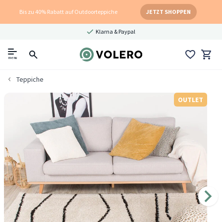
Bis zu 40% Rabatt auf Outdoorteppiche
JETZT SHOPPEN
Klarna & Paypal
menu
Teppiche
OUTLET