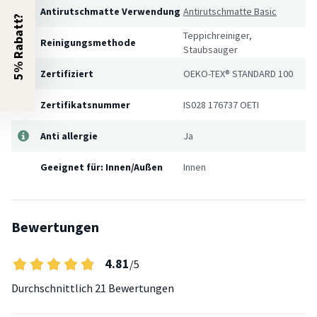
Antirutschmatte Verwendung
Antirutschmatte Basic
5% Rabatt?
Teppichreiniger,
Reinigungsmethode
Staubsauger
Zertifiziert
OEKO-TEX® STANDARD 100
Zertifikatsnummer
IS028 176737 OETI
Anti allergie
Ja
Geeignet für: Innen/Außen
Innen
Bewertungen
4.81
/5
Durchschnittlich
21 Bewertungen