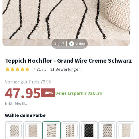
1
/
7
video
Teppich Hochflor - Grand Wire Creme Schwarz
4.81 / 5
21 Bewertungen
Vorheriger Preis
79.95
47.95
-40%
Deine Ersparnis 32 Euro
Inkl. MwSt.
Wähle deine Farbe