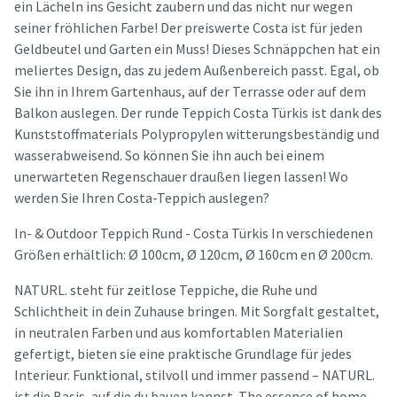
ein Lächeln ins Gesicht zaubern und das nicht nur wegen
seiner fröhlichen Farbe! Der preiswerte Costa ist für jeden
Geldbeutel und Garten ein Muss! Dieses Schnäppchen hat ein
meliertes Design, das zu jedem Außenbereich passt. Egal, ob
Sie ihn in Ihrem Gartenhaus, auf der Terrasse oder auf dem
Balkon auslegen. Der runde Teppich Costa Türkis ist dank des
Kunststoffmaterials Polypropylen witterungsbeständig und
wasserabweisend. So können Sie ihn auch bei einem
unerwarteten Regenschauer draußen liegen lassen! Wo
werden Sie Ihren Costa-Teppich auslegen?
In- & Outdoor Teppich Rund - Costa Türkis In verschiedenen
Größen erhältlich: Ø 100cm, Ø 120cm, Ø 160cm en Ø 200cm.
NATURL. steht für zeitlose Teppiche, die Ruhe und
Schlichtheit in dein Zuhause bringen. Mit Sorgfalt gestaltet,
in neutralen Farben und aus komfortablen Materialien
gefertigt, bieten sie eine praktische Grundlage für jedes
Interieur. Funktional, stilvoll und immer passend – NATURL.
ist die Basis, auf die du bauen kannst. The essence of home.