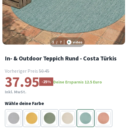
1
/
7
video
In- & Outdoor Teppich Rund - Costa Türkis
Vorheriger Preis
50.45
37.95
-25%
Deine Ersparnis 12.5 Euro
Inkl. MwSt.
Wähle deine Farbe
Grau
Gelb
Grün
Beige
Türkis
Terracotta