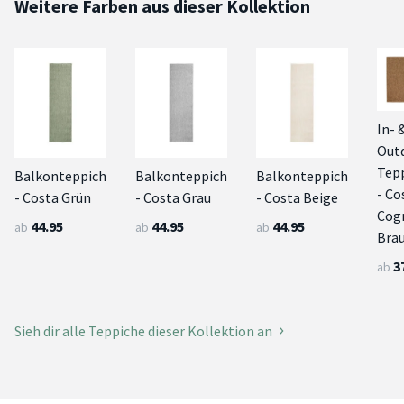
Weitere Farben aus dieser Kollektion
In- 
Out
Tep
Balkonteppich
Balkonteppich
Balkonteppich
- Co
- Costa Grün
- Costa Grau
- Costa Beige
Cog
44.95
44.95
44.95
ab
ab
ab
Bra
3
ab
Sieh dir alle Teppiche dieser Kollektion an