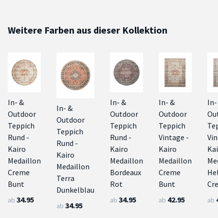
Weitere Farben aus dieser Kollektion
In- &
In- &
In- &
In-
In- &
Outdoor
Outdoor
Outdoor
Ou
Outdoor
Teppich
Teppich
Teppich
Te
Teppich
Rund -
Rund -
Vintage -
Vin
Rund -
Kairo
Kairo
Kairo
Ka
Kairo
Medaillon
Medaillon
Medaillon
Me
Medaillon
Creme
Bordeaux
Creme
He
Terra
Bunt
Rot
Bunt
Cr
Dunkelblau
34.95
34.95
42.95
ab
ab
ab
ab
34.95
ab