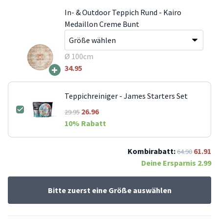
In- & Outdoor Teppich Rund - Kairo
Medaillon Creme Bunt
Ø 100cm
+
34.95
Teppichreiniger - James Starters Set
26.96
29.95
10
% Rabatt
Kombirabatt:
61.91
64.90
Deine Ersparnis
2.99
Bitte zuerst eine Größe auswählen