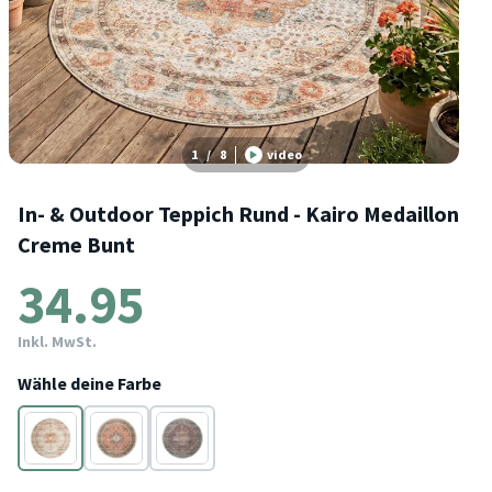
1
/
8
video
In- & Outdoor Teppich Rund - Kairo Medaillon
Creme Bunt
34.95
Inkl. MwSt.
Wähle deine Farbe
Terracotta
Terracotta
Terracotta