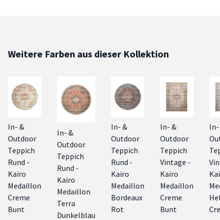
Weitere Farben aus dieser Kollektion
In- &
In- &
In- &
In-
In- &
Outdoor
Outdoor
Outdoor
Ou
Outdoor
Teppich
Teppich
Teppich
Te
Teppich
Rund -
Rund -
Vintage -
Vin
Rund -
Kairo
Kairo
Kairo
Ka
Kairo
Medaillon
Medaillon
Medaillon
Me
Medaillon
Creme
Bordeaux
Creme
He
Terra
Bunt
Rot
Bunt
Cr
Dunkelblau