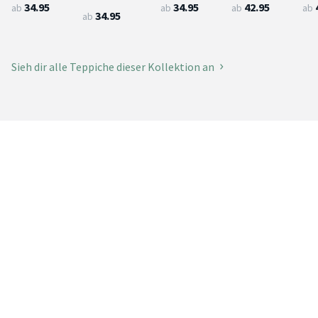
34.95
34.95
42.95
ab
ab
ab
ab
34.95
ab
Sieh dir alle Teppiche dieser Kollektion an