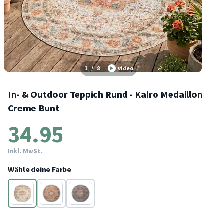
1
/
8
video
In- & Outdoor Teppich Rund - Kairo Medaillon
Creme Bunt
34.95
Inkl. MwSt.
Wähle deine Farbe
Terracotta
Terracotta
Terracotta