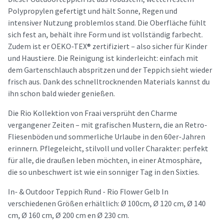
Polypropylen gefertigt und hält Sonne, Regen und
intensiver Nutzung problemlos stand. Die Oberfläche fühlt
sich fest an, behält ihre Form und ist vollständig farbecht.
Zudem ist er OEKO-TEX® zertifiziert – also sicher für Kinder
und Haustiere. Die Reinigung ist kinderleicht: einfach mit
dem Gartenschlauch abspritzen und der Teppich sieht wieder
frisch aus. Dank des schnelltrocknenden Materials kannst du
ihn schon bald wieder genießen.
Die Rio Kollektion von Fraai versprüht den Charme
vergangener Zeiten – mit grafischen Mustern, die an Retro-
Fliesenböden und sommerliche Urlaube in den 60er-Jahren
erinnern. Pflegeleicht, stilvoll und voller Charakter: perfekt
für alle, die draußen leben möchten, in einer Atmosphäre,
die so unbeschwert ist wie ein sonniger Tag in den Sixties.
In- & Outdoor Teppich Rund - Rio Flower Gelb In
verschiedenen Größen erhältlich: Ø 100cm, Ø 120 cm, Ø 140
cm, Ø 160 cm, Ø 200 cm en Ø 230 cm.