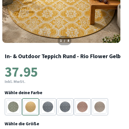
1
/
8
In- & Outdoor Teppich Rund - Rio Flower Gelb
37.95
Inkl. MwSt.
Wähle deine Farbe
Grün
Gelb
Blau
Blau
Rosa
Beige
Wähle die Größe