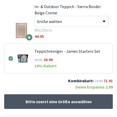
In- & Outdoor Teppich - Sierra Border
Beige Creme
80x150cm
+
44.95
Teppichreiniger - James Starters Set
26.96
29.95
10
% Rabatt
Kombirabatt:
71.91
74.90
Deine Ersparnis
2.99
Bitte zuerst eine Größe auswählen