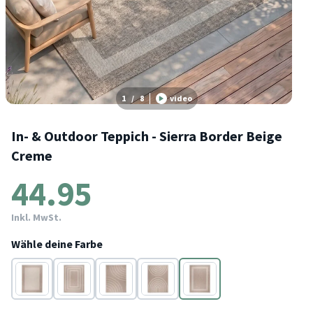
1
/
8
video
In- & Outdoor Teppich - Sierra Border Beige
Creme
44.95
Inkl. MwSt.
Wähle deine Farbe
Beige
Beige
Beige
Beige
Beige