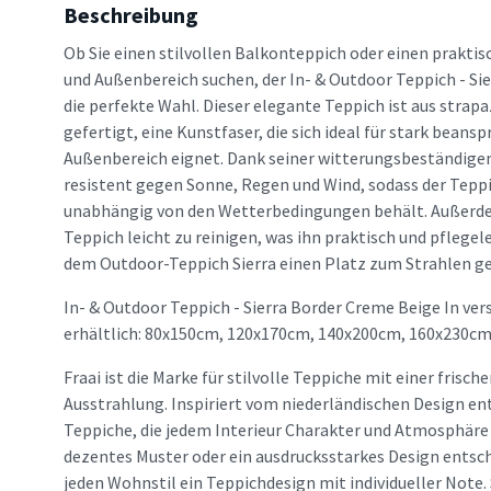
Beschreibung
Ob Sie einen stilvollen Balkonteppich oder einen praktis
und Außenbereich suchen, der In- & Outdoor Teppich - Si
die perfekte Wahl. Dieser elegante Teppich ist aus stra
gefertigt, eine Kunstfaser, die sich ideal für stark beans
Außenbereich eignet. Dank seiner witterungsbeständigen 
resistent gegen Sonne, Regen und Wind, sodass der Tepp
unabhängig von den Wetterbedingungen behält. Außerdem
Teppich leicht zu reinigen, was ihn praktisch und pflege
dem Outdoor-Teppich Sierra einen Platz zum Strahlen g
In- & Outdoor Teppich - Sierra Border Creme Beige In ve
erhältlich: 80x150cm, 120x170cm, 140x200cm, 160x230cm
Fraai ist die Marke für stilvolle Teppiche mit einer frisc
Ausstrahlung. Inspiriert vom niederländischen Design en
Teppiche, die jedem Interieur Charakter und Atmosphäre v
dezentes Muster oder ein ausdrucksstarkes Design entsche
jeden Wohnstil ein Teppichdesign mit individueller Note. 