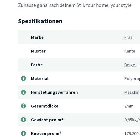
Zuhause ganz nach deinem Stil. Your home, your style.
Spezifikationen
Marke
Fraai
Muster
Kante
Farbe
Beige
,
Material
Polypro
Herstellungsverfahren
Maschin
Gesamtdicke
2mm
Gewicht pro m²
0,95kg/
Knoten pro m²
179.200