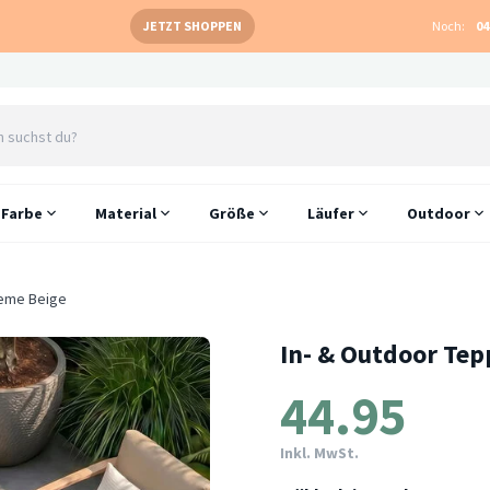
JETZT SHOPPEN
Noch:
04
Farbe
Material
Größe
Läufer
Outdoor
reme Beige
In- & Outdoor Tep
44.95
Inkl. MwSt.