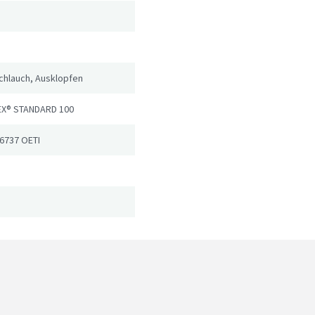
chlauch, Ausklopfen
X® STANDARD 100
76737 OETI