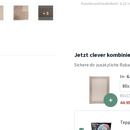
Kundenzufriedenheit: 4.22 vo
+ 3
Jetzt clever kombini
Sichere dir zusätzliche Rab
In- 
80x1
+
44.9
Tepp