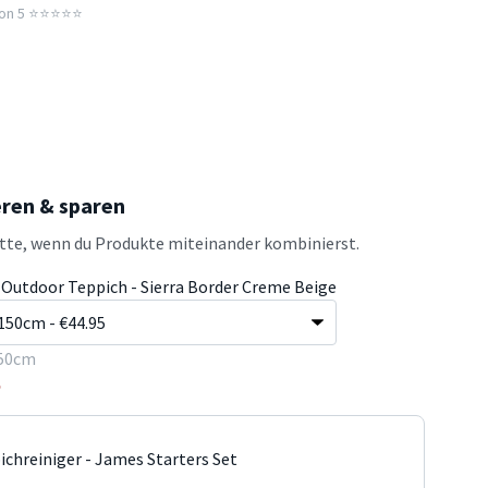
n 5 ⭐️⭐️⭐️⭐️⭐️
eren & sparen
atte, wenn du Produkte miteinander kombinierst.
& Outdoor Teppich - Sierra Border Creme Beige
50cm
5
ichreiniger - James Starters Set