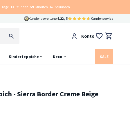
Tage
11
Stunden
59
Minuten
44
Sekunden
Kundenbewertung
4.22
/ 5
Kundenservice
Konto
Kinderteppiche
Deco
SALE
pich - Sierra Border Creme Beige