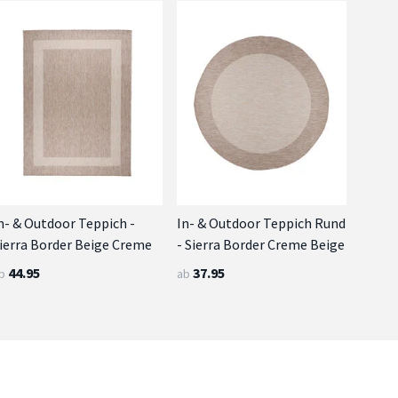
n- & Outdoor Teppich -
In- & Outdoor Teppich Rund
ierra Border Beige Creme
- Sierra Border Creme Beige
44.95
37.95
b
ab