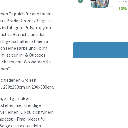
29.95
10
% 
chen Teppich für den Innen-
erra Border Creme/Beige ist
pazierfähigem Polypropylen
pruchte Bereiche und den
Eigenschaften ist Sierra
ich seine Farbe und Form
 ist der In- & Outdoor
leicht macht. Wo werden Sie
eben?
rschiedenen Größen
 , 200x290cm en 230x330cm.
hen, zeitgemäßen
tstehen hier trendige
erleihen. Ob du dich für ein
idest – Fraai bietet für
So gestaltest du dein