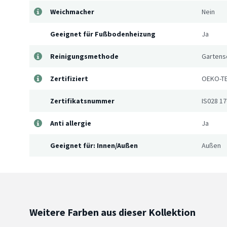
Weichmacher
Nein
Geeignet für Fußbodenheizung
Ja
Reinigungsmethode
Gartens
Zertifiziert
OEKO-TE
Zertifikatsnummer
IS028 1
Anti allergie
Ja
Geeignet für: Innen/Außen
Außen
Weitere Farben aus dieser Kollektion