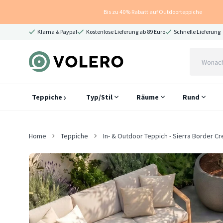
Bis zu 40% Rabatt auf Outdoorteppiche
Klarna & Paypal
Kostenlose Lieferung ab 89 Euro
Schnelle Lieferung
Teppiche
Typ/Stil
Räume
Rund
Home
Teppiche
In- & Outdoor Teppich - Sierra Border C