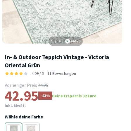
1
/
9
video
In- & Outdoor Teppich Vintage - Victoria
Oriental Grün
4.09 / 5
11 Bewertungen
Vorheriger Preis
74.95
42.95
-43%
Deine Ersparnis 32 Euro
Inkl. MwSt.
Wähle deine Farbe