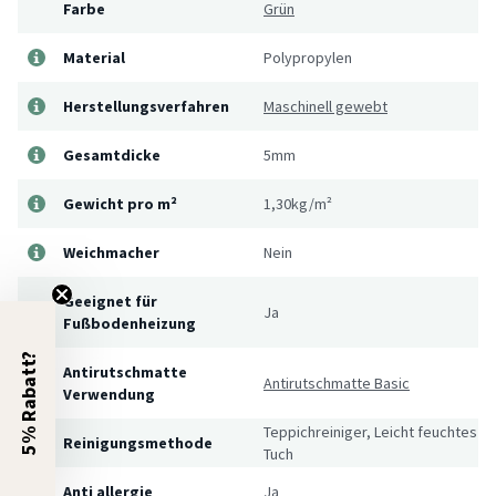
Farbe
Grün
Material
Polypropylen
Herstellungsverfahren
Maschinell gewebt
Gesamtdicke
5mm
Gewicht pro m²
1,30kg/m²
Weichmacher
Nein
Geeignet für
Ja
Fußbodenheizung
5% Rabatt?
Antirutschmatte
Antirutschmatte Basic
Verwendung
Teppichreiniger, Leicht feuchtes
Reinigungsmethode
Tuch
Anti allergie
Ja