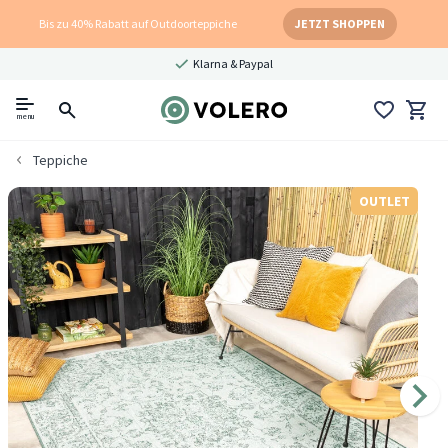
Bis zu 40% Rabatt auf Outdoorteppiche
JETZT SHOPPEN
Klarna & Paypal
menu
Teppiche
OUTLET