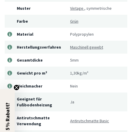
Muster
Vintage
,
symmetrische
Farbe
Grün
Material
Polypropylen
Herstellungsverfahren
Maschinell gewebt
Gesamtdicke
5mm
Gewicht pro m²
1,30kg/m²
Weichmacher
Nein
Geeignet für
Ja
Fußbodenheizung
5% Rabatt?
Antirutschmatte
Antirutschmatte Basic
Verwendung