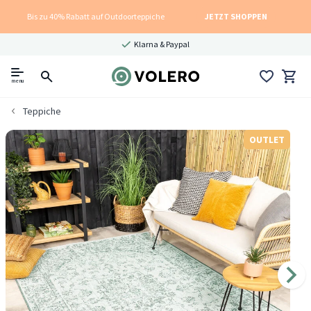
Bis zu 40% Rabatt auf Outdoorteppiche
JETZT SHOPPEN
Klarna & Paypal
menu
Teppiche
OUTLET