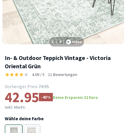
1
/
9
video
In- & Outdoor Teppich Vintage - Victoria
Oriental Grün
4.09 / 5
11 Bewertungen
Vorheriger Preis
74.95
42.95
-43%
Deine Ersparnis 32 Euro
Inkl. MwSt.
Wähle deine Farbe