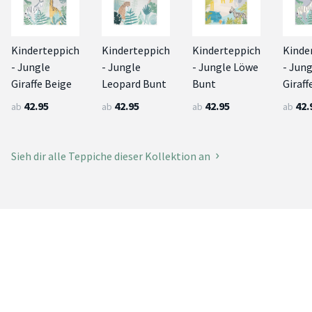
Kinderteppich
Kinderteppich
Kinderteppich
Kinde
- Jungle
- Jungle
- Jungle Löwe
- Jung
Giraffe Beige
Leopard Bunt
Bunt
Giraff
42.95
42.95
42.95
42.
ab
ab
ab
ab
Sieh dir alle Teppiche dieser Kollektion an