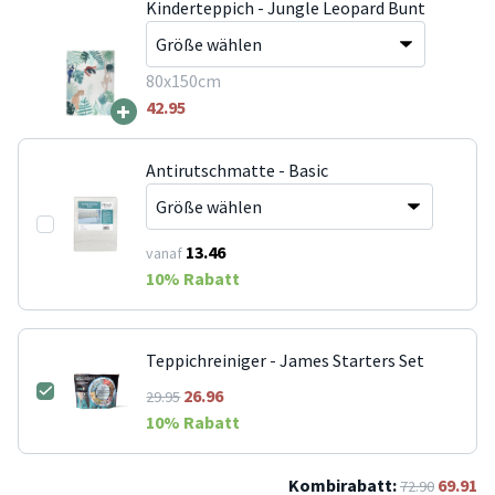
Kinderteppich - Jungle Leopard Bunt
80x150cm
+
42.95
Antirutschmatte - Basic
13.46
vanaf
10
% Rabatt
Teppichreiniger - James Starters Set
26.96
29.95
10
% Rabatt
Kombirabatt:
69.91
72.90