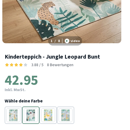
1
/
8
video
Kinderteppich - Jungle Leopard Bunt
3.88 / 5
8 Bewertungen
42.95
Inkl. MwSt.
Wähle deine Farbe
Beige
Bunt
Bunt
Bunt