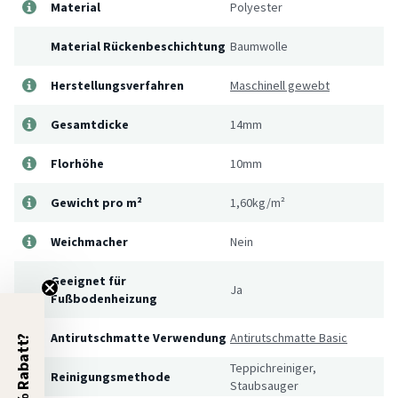
Material
Polyester
Material Rückenbeschichtung
Baumwolle
Herstellungsverfahren
Maschinell gewebt
Gesamtdicke
14mm
Florhöhe
10mm
Gewicht pro m²
1,60kg/m²
Weichmacher
Nein
Geeignet für
Ja
Fußbodenheizung
Antirutschmatte Verwendung
Antirutschmatte Basic
5% Rabatt?
Teppichreiniger,
Reinigungsmethode
Staubsauger