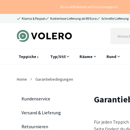
Bis zu 40% Rabatt auf Outdoorteppiche
Klarna & Paypal
Kostenlose Lieferung ab 89 Euro
Schnelle Lieferung
Teppiche
Typ/Stil
Räume
Rund
Home
Garantiebedingungen
Garantie
Kundenservice
Versand & Lieferung
Für jeden Teppich
Retournieren
Seite findest du 