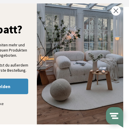
% Rabatt auf deine erste Bestellung
att?
elde dich für unseren Newsletter an und entdecke neue
ollektionen, Angebote und Wohnideen als Erstes
eiten mehr und
neuen Produkten
Angeboten.
Anmelden
ltst du außerdem
ste Bestellung.
elden
nke