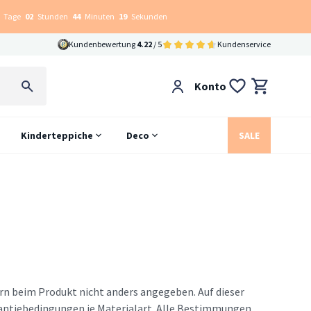
Tage
02
Stunden
44
Minuten
18
Sekunden
Kundenbewertung
4.22
/ 5
Kundenservice
Konto
Kinderteppiche
Deco
SALE
rn beim Produkt nicht anders angegeben. Auf dieser
rantiebedingungen je Materialart. Alle Bestimmungen