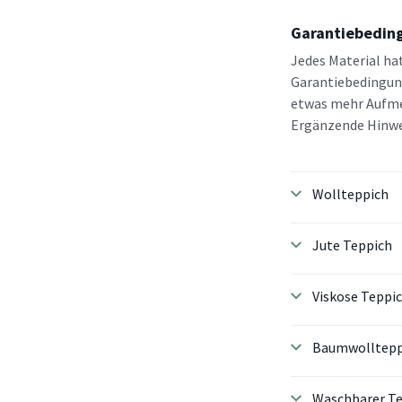
Garantiebeding
Jedes Material ha
Garantiebedingung
etwas mehr Aufmer
Ergänzende Hinwei
Wollteppich
Jute Teppich
Viskose Teppi
Baumwolltepp
Waschbarer T