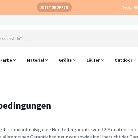
JETZT SHOPPEN
Noch:
05
Farbe
Material
Größe
Läufer
Outdoor
bedingungen
 gilt standardmäßig eine Herstellergarantie von 12 Monaten, sofe
die allgemeinen Garantiebedingungen sowie eine Übersicht der Ga