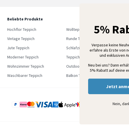
Beliebte Produkte
5
5% Rab
M
Hochflor Teppich
Wollteppich
K
Vintage Teppich
Runde Teppich
Verpasse keine Neuh
Jute Teppich
Schlafzimmer Teppich
erfahre als Erste von 
und exklusiven 
Moderner Teppich
Teppich Outlet
Neu bei uns? Dann erhä
Wohnzimmer Teppich
Outdoor Teppich
5% Rabatt auf deine er
Waschbarer Teppich
Balkon Teppich
Jetzt anm
Nein, da