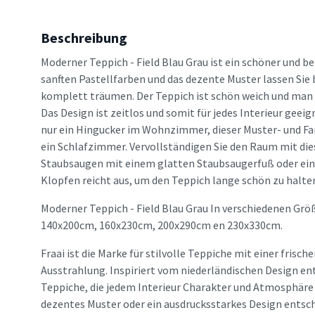
Beschreibung
Moderner Teppich - Field Blau Grau ist ein schöner und b
sanften Pastellfarben und das dezente Muster lassen Sie
komplett träumen. Der Teppich ist schön weich und man f
Das Design ist zeitlos und somit für jedes Interieur geeig
nur ein Hingucker im Wohnzimmer, dieser Muster- und Far
ein Schlafzimmer. Vervollständigen Sie den Raum mit d
Staubsaugen mit einem glatten Staubsaugerfuß oder ein
Klopfen reicht aus, um den Teppich lange schön zu halte
Moderner Teppich - Field Blau Grau In verschiedenen Grö
140x200cm, 160x230cm, 200x290cm en 230x330cm.
Fraai ist die Marke für stilvolle Teppiche mit einer frisc
Ausstrahlung. Inspiriert vom niederländischen Design en
Teppiche, die jedem Interieur Charakter und Atmosphäre v
dezentes Muster oder ein ausdrucksstarkes Design entsche