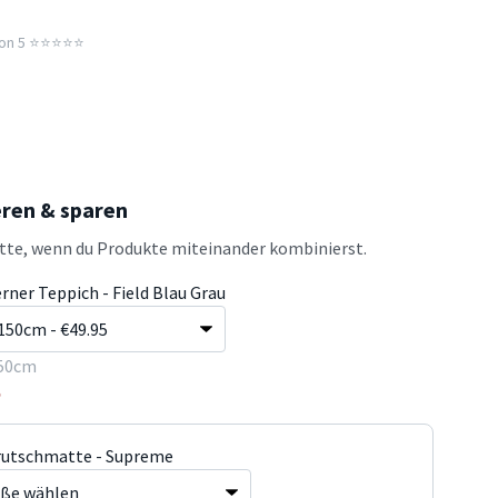
n 5 ⭐️⭐️⭐️⭐️⭐️
eren & sparen
atte, wenn du Produkte miteinander kombinierst.
rner Teppich - Field Blau Grau
50cm
5
rutschmatte - Supreme