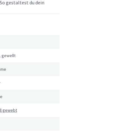
So gestaltest du dein
,
gewellt
eme
r
le
ll gewebt