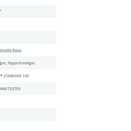
²
hmatte Basic
er, Teppichreiniger
® STANDARD 100
8660 TESTEX