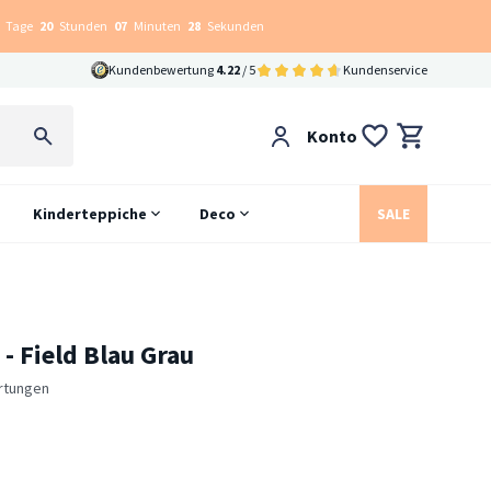
Tage
20
Stunden
07
Minuten
27
Sekunden
Kundenbewertung
4.22
/ 5
Kundenservice
Konto
Kinderteppiche
Deco
SALE
- Field Blau Grau
rtungen