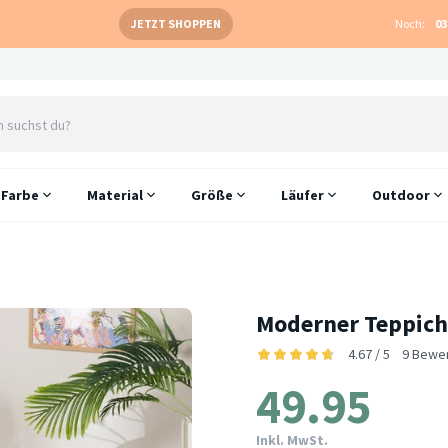
JETZT SHOPPEN
Noch:
03
Farbe
Material
Größe
Läufer
Outdoor
Moderner Teppich 
4.67 / 5
9 Bewe
49.95
Inkl. MwSt.