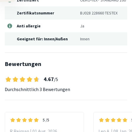
Zertifikatsnummer
BJ028 228660 TESTEX
Anti allergie
Ja
Geeignet für: Innen/Außen
Innen
Bewertungen
4.67
/5
Durchschnittlich
3 Bewertungen
5
/5
R Reiman | 01 Aug, 2026
Leo A. | 08 Jan, 