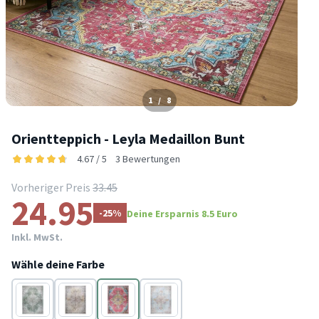
1
/
8
Orientteppich - Leyla Medaillon Bunt
4.67 / 5
3 Bewertungen
Vorheriger Preis
33.45
24.95
-25%
Deine Ersparnis 8.5 Euro
Inkl. MwSt.
Wähle deine Farbe