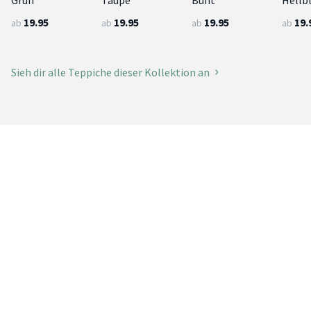
19.95
19.95
19.95
19.
ab
ab
ab
ab
Sieh dir alle Teppiche dieser Kollektion an