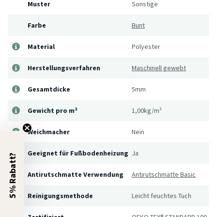
Muster
Sonstige
Farbe
Bunt
Material
Polyester
Herstellungsverfahren
Maschinell gewebt
Gesamtdicke
5mm
Gewicht pro m²
1,00kg/m²
Weichmacher
Nein
Geeignet für Fußbodenheizung
Ja
5% Rabatt?
Antirutschmatte Verwendung
Antirutschmatte Basic
Reinigungsmethode
Leicht feuchtes Tuch
Zertifiziert
OEKO-TEX® STANDARD 100