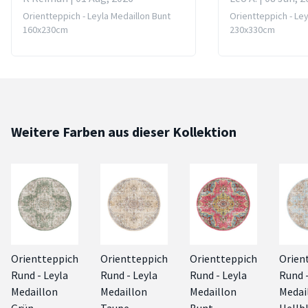
Orientteppich - Leyla Medaillon Bunt
Orientteppich - Ley
160x230cm
230x330cm
Weitere Farben aus dieser Kollektion
Orientteppich
Orientteppich
Orientteppich
Orien
Rund - Leyla
Rund - Leyla
Rund - Leyla
Rund -
Medaillon
Medaillon
Medaillon
Medai
Grün
Taupe
Bunt
Hellb