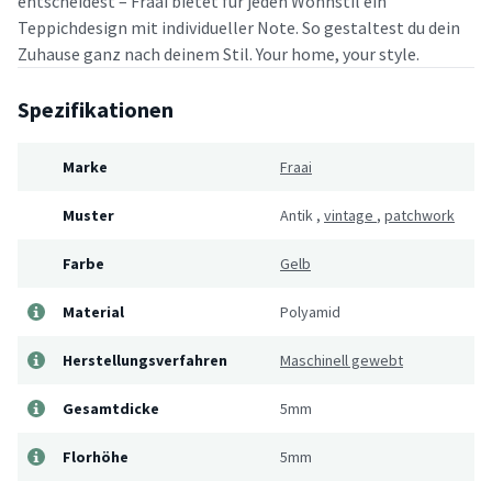
entscheidest – Fraai bietet für jeden Wohnstil ein
Teppichdesign mit individueller Note. So gestaltest du dein
Zuhause ganz nach deinem Stil. Your home, your style.
Spezifikationen
Marke
Fraai
Muster
Antik
,
vintage
,
patchwork
Farbe
Gelb
Material
Polyamid
Herstellungsverfahren
Maschinell gewebt
Gesamtdicke
5mm
Florhöhe
5mm