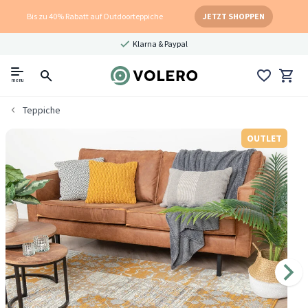
Bis zu 40% Rabatt auf Outdoorteppiche
JETZT SHOPPEN
Klarna & Paypal
menu
Teppiche
OUTLET