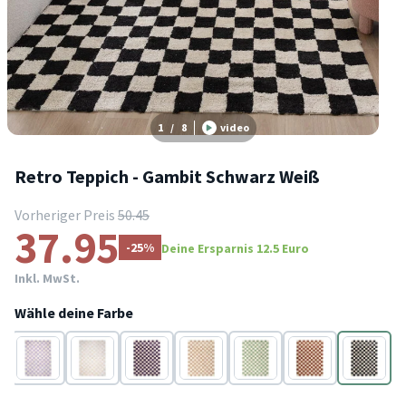
1
/
8
video
Retro Teppich - Gambit Schwarz Weiß
Vorheriger Preis
50.45
37.95
-25%
Deine Ersparnis 12.5 Euro
Inkl. MwSt.
Wähle deine Farbe
Lila
Creme
Weiß
Beige
Weiß
Braun
Schwarz