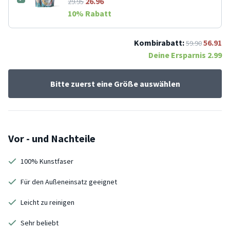
26.96
29.95
10
% Rabatt
Kombirabatt:
56.91
59.90
Deine Ersparnis
2.99
Bitte zuerst eine Größe auswählen
Vor - und Nachteile
100% Kunstfaser
Für den Außeneinsatz geeignet
Leicht zu reinigen
Sehr beliebt