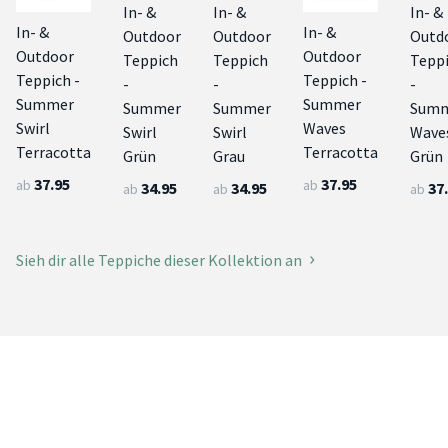
In- &
In- &
In- &
In- &
In- &
Outdoor
Outdoor
Outd
Outdoor
Outdoor
Teppich
Teppich
Tepp
Teppich -
Teppich -
-
-
-
Summer
Summer
Summer
Summer
Sum
Swirl
Waves
Swirl
Swirl
Wave
Terracotta
Terracotta
Grün
Grau
Grün
37.95
37.95
ab
ab
34.95
34.95
37
ab
ab
ab
Sieh dir alle Teppiche dieser Kollektion an