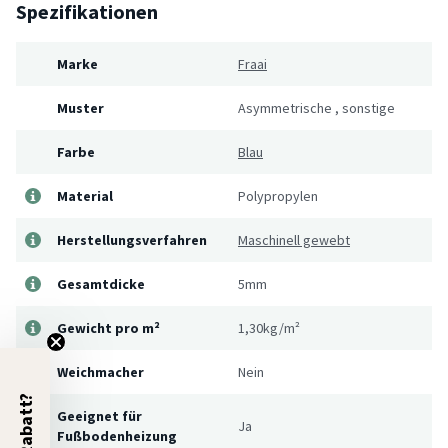
Spezifikationen
Marke
Fraai
Muster
Asymmetrische
,
sonstige
Farbe
Blau
Material
Polypropylen
Herstellungsverfahren
Maschinell gewebt
Gesamtdicke
5mm
Gewicht pro m²
1,30kg/m²
Weichmacher
Nein
5% Rabatt?
Geeignet für
Ja
Fußbodenheizung