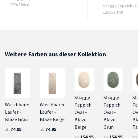
200x290cm
Shaggy Teppich - B
120x170cm
Weitere Farben aus dieser Kollektion
Shaggy
Shaggy
Sh
Waschbarer
Waschbarer
Teppich
Teppich
Te
Läufer -
Läufer -
Oval -
Oval -
Ov
Blaze Grau
Blaze Beige
Blaze
Blaze
Bl
Beige
Grün
Ta
74.95
74.95
ab
ab
154.95
154.95
ab
ab
ab