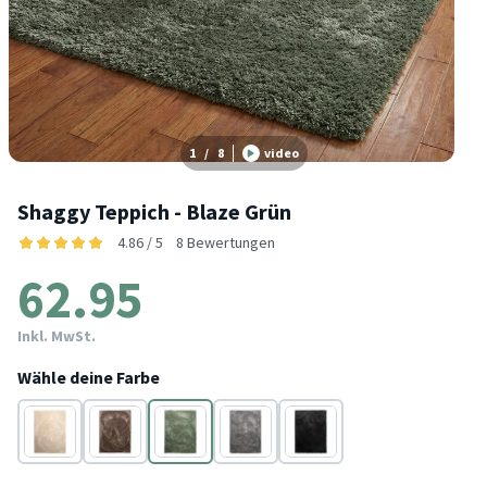
1
/
8
video
Shaggy Teppich - Blaze Grün
4.86 / 5
8 Bewertungen
62.95
Inkl. MwSt.
Wähle deine Farbe
Beige
Taupe
Grün
Grau
Schwarz