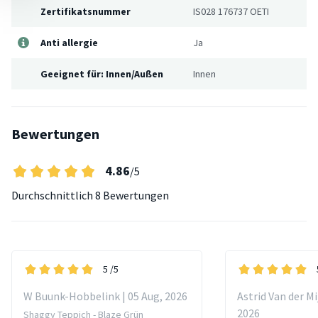
Zertifikatsnummer
IS028 176737 OETI
Anti allergie
Ja
Geeignet für: Innen/Außen
Innen
Bewertungen
4.86
/5
Durchschnittlich
8 Bewertungen
5
/5
W Buunk-Hobbelink | 05 Aug, 2026
Astrid Van der Mi
2026
Shaggy Teppich - Blaze Grün