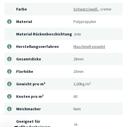
Farbe
Schwarz/weiß
,
creme
Material
Polypropylen
Material Rückenbeschichtung
Jute
Herstellungsverfahren
Maschinell gewebt
Gesamtdicke
28mm
Florhöhe
25mm
Gewicht pro m²
2,00kg/m²
Knoten pro m²
60
Weichmacher
Nein
Geeignet für
Ja
Fußbodenheizung