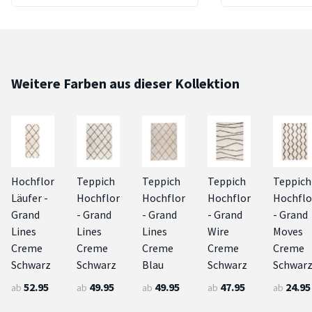
Weitere Farben aus dieser Kollektion
Hochflor
Teppich
Teppich
Teppich
Teppich
Läufer -
Hochflor
Hochflor
Hochflor
Hochflo
Grand
- Grand
- Grand
- Grand
- Grand
Lines
Lines
Lines
Wire
Moves
Creme
Creme
Creme
Creme
Creme
Schwarz
Schwarz
Blau
Schwarz
Schwar
52.95
49.95
49.95
47.95
24.95
ab
ab
ab
ab
ab