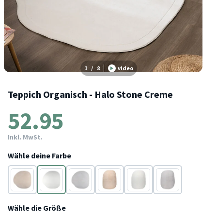
1
/
8
video
Teppich Organisch - Halo Stone Creme
52.95
Inkl. MwSt.
Wähle deine Farbe
Beige
Creme
Grau
Beige
Creme
Grau
Wähle die Größe