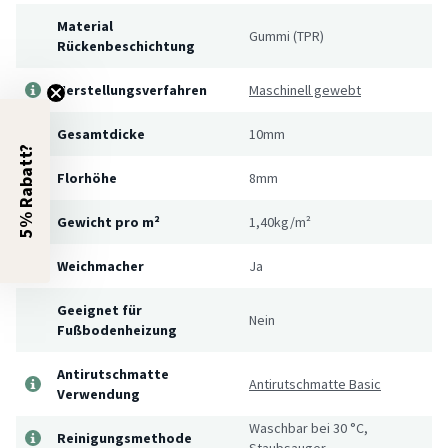
Material
Gummi (TPR)
Rückenbeschichtung
Herstellungsverfahren
Maschinell gewebt
Gesamtdicke
10mm
5% Rabatt?
Florhöhe
8mm
Gewicht pro m²
1,40kg/m²
Weichmacher
Ja
Geeignet für
Nein
Fußbodenheizung
Antirutschmatte
Antirutschmatte Basic
Verwendung
Waschbar bei 30 °C,
Reinigungsmethode
Staubsauger