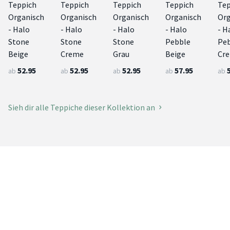
Teppich
Teppich
Teppich
Teppich
Tep
Organisch
Organisch
Organisch
Organisch
Org
- Halo
- Halo
- Halo
- Halo
- H
Stone
Stone
Stone
Pebble
Pe
Beige
Creme
Grau
Beige
Cr
52.95
52.95
52.95
57.95
ab
ab
ab
ab
ab
Sieh dir alle Teppiche dieser Kollektion an