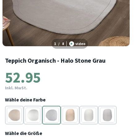
1
/
8
video
Teppich Organisch - Halo Stone Grau
52.95
Inkl. MwSt.
Wähle deine Farbe
Beige
Creme
Grau
Beige
Creme
Grau
Wähle die Größe