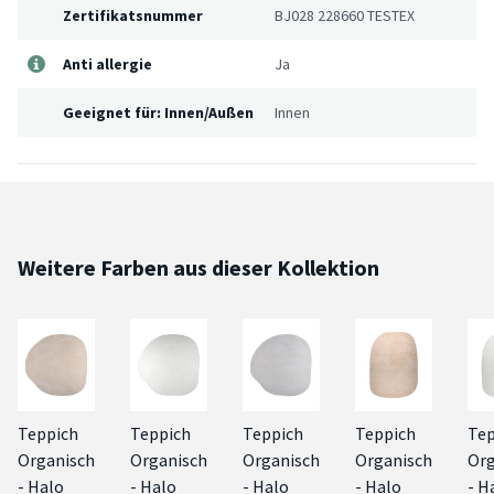
Zertifikatsnummer
BJ028 228660 TESTEX
Anti allergie
Ja
Geeignet für: Innen/Außen
Innen
Weitere Farben aus dieser Kollektion
Teppich
Teppich
Teppich
Teppich
Tep
Organisch
Organisch
Organisch
Organisch
Org
- Halo
- Halo
- Halo
- Halo
- H