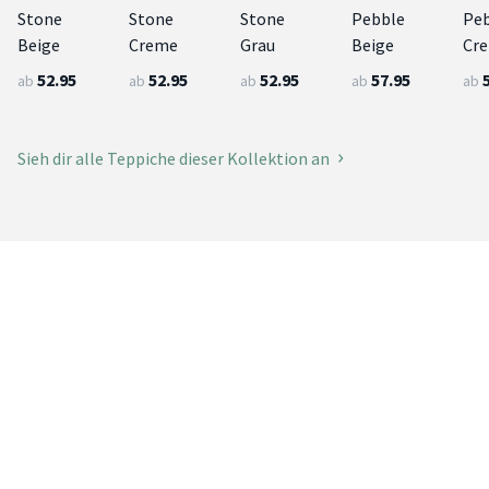
Stone
Stone
Stone
Pebble
Pe
Beige
Creme
Grau
Beige
Cr
52.95
52.95
52.95
57.95
ab
ab
ab
ab
ab
Sieh dir alle Teppiche dieser Kollektion an