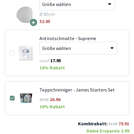
Ø 80cm
+
52.95
Antirutschmatte - Supreme
17.95
vanaf
10
% Rabatt
Teppichreiniger - James Starters Set
26.96
29.95
10
% Rabatt
Kombirabatt:
79.91
82.90
Deine Ersparnis
2.99