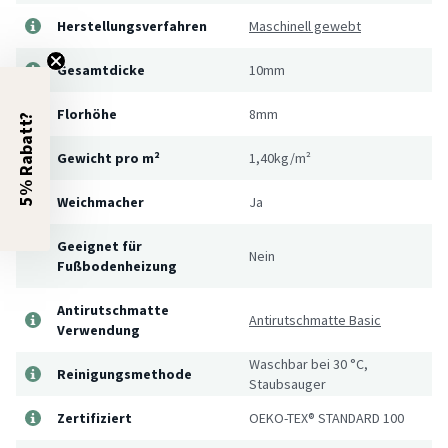
Herstellungsverfahren
Maschinell gewebt
Gesamtdicke
10mm
Florhöhe
8mm
5% Rabatt?
Gewicht pro m²
1,40kg/m²
Weichmacher
Ja
Geeignet für
Nein
Fußbodenheizung
Antirutschmatte
Antirutschmatte Basic
Verwendung
Waschbar bei 30 °C,
Reinigungsmethode
Staubsauger
Zertifiziert
OEKO-TEX® STANDARD 100