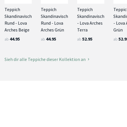
Teppich
Teppich
Teppich
Teppic
Skandinavisch
Skandinavisch
Skandinavisch
Skandi
Rund - Lova
Rund - Lova
- Lova Arches
- Lova
Arches Beige
Arches Grün
Terra
Grün
44.95
44.95
52.95
52.9
ab
ab
ab
ab
Sieh dir alle Teppiche dieser Kollektion an