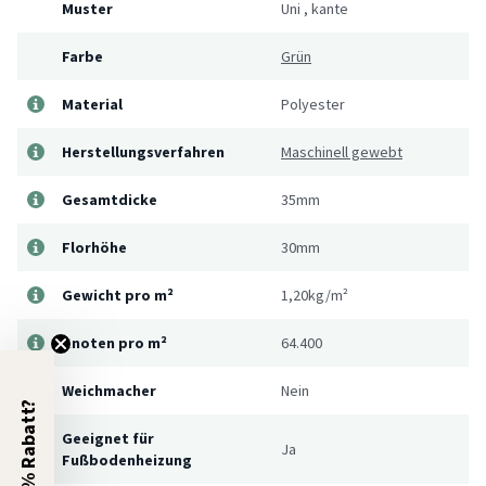
Muster
Uni
,
kante
Farbe
Grün
Material
Polyester
Herstellungsverfahren
Maschinell gewebt
Gesamtdicke
35mm
Florhöhe
30mm
Gewicht pro m²
1,20kg/m²
Knoten pro m²
64.400
Weichmacher
Nein
5% Rabatt?
Geeignet für
Ja
Fußbodenheizung