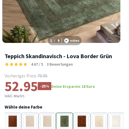
1
/
8
video
Teppich Skandinavisch - Lova Border Grün
4.67 / 5
3 Bewertungen
Vorheriger Preis
70.95
52.95
-25%
Deine Ersparnis 18 Euro
Inkl. MwSt.
Wähle deine Farbe