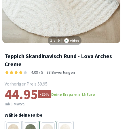
1
/
9
video
Teppich Skandinavisch Rund - Lova Arches
Creme
4.09 / 5
33 Bewertungen
Vorheriger Preis
59.95
44.95
-25%
Deine Ersparnis 15 Euro
Inkl. MwSt.
Wähle deine Farbe