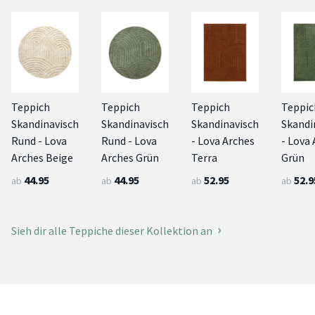
Teppich
Teppich
Teppich
Teppic
Skandinavisch
Skandinavisch
Skandinavisch
Skandi
Rund - Lova
Rund - Lova
- Lova Arches
- Lova
Arches Beige
Arches Grün
Terra
Grün
44.95
44.95
52.95
52.9
ab
ab
ab
ab
Sieh dir alle Teppiche dieser Kollektion an