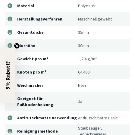
Material
Polyester
Herstellungsverfahren
Maschinell gewebt
Gesamtdicke
35mm
Florhöhe
30mm
Gewicht pro m²
1,20kg/m²
5% Rabatt?
Knoten pro m²
64.400
Weichmacher
Nein
Geeignet für
Ja
Fußbodenheizung
Antirutschmatte Verwendung
Antirutschmatte Basic
Staubsauger,
Reinigungsmethode
Teppichreiniger