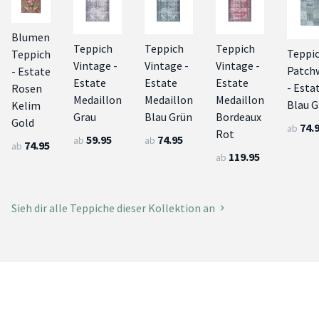
Blumen
Teppich
Teppich
Teppich
Teppi
Teppich
Vintage -
Vintage -
Vintage -
Patch
- Estate
Estate
Estate
Estate
- Esta
Rosen
Medaillon
Medaillon
Medaillon
Blau G
Kelim
Grau
Blau Grün
Bordeaux
Gold
74.
ab
Rot
59.95
74.95
ab
ab
74.95
ab
119.95
ab
Sieh dir alle Teppiche dieser Kollektion an