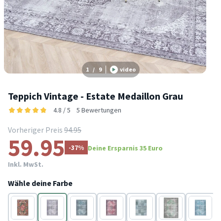
1
/
9
video
Teppich Vintage - Estate Medaillon Grau
4.8 / 5
5 Bewertungen
Vorheriger Preis
94.95
59.95
-37%
Deine Ersparnis 35 Euro
Inkl. MwSt.
Wähle deine Farbe