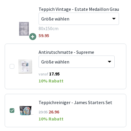
Teppich Vintage - Estate Medaillon Grau
80x150cm
+
59.95
Antirutschmatte - Supreme
17.95
vanaf
10
% Rabatt
Teppichreiniger - James Starters Set
26.96
29.95
10
% Rabatt