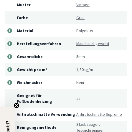
Muster
Vintage
Farbe
Grau
Material
Polyester
Herstellungsverfahren
Maschinell gewebt
Gesamtdicke
5mm
Gewicht pro m²
1,80kg/m²
Weichmacher
Nein
Geeignet für
Ja
Fußbodenheizung
Antirutschmatte Verwendung
Antirutschmatte Supreme
Staubsauger,
Reinigungsmethode
Teppichreiniger