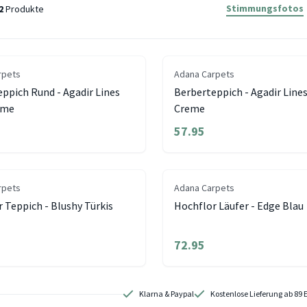
Stimmungsfotos
2
Produkte
rpets
Adana Carpets
ppich Rund - Agadir Lines
Berberteppich - Agadir Line
eme
Creme
57.95
rpets
Adana Carpets
 Teppich - Blushy Türkis
Hochflor Läufer - Edge Blau
72.95
Klarna & Paypal
Kostenlose Lieferung ab 89 