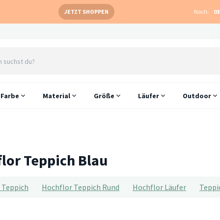
JETZT SHOPPEN
Noch:
03
Farbe
Material
Größe
Läufer
Outdoor
lor Teppich Blau
 Teppich
Hochflor Teppich Rund
Hochflor Läufer
Teppi