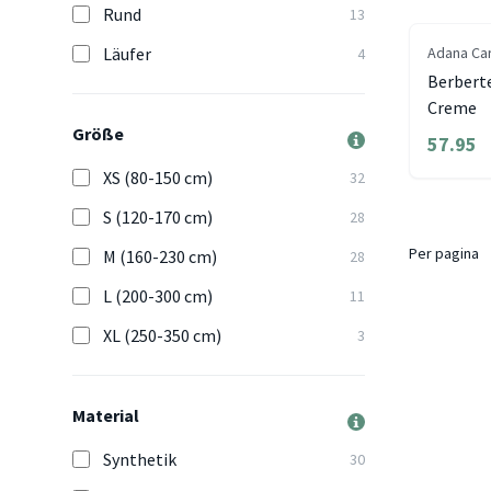
Rund
13
Läufer
Adana Ca
4
Berberte
Creme
Größe
57.95
XS (80-150 cm)
32
S (120-170 cm)
28
Per pagina
M (160-230 cm)
28
L (200-300 cm)
11
XL (250-350 cm)
3
Material
Synthetik
30