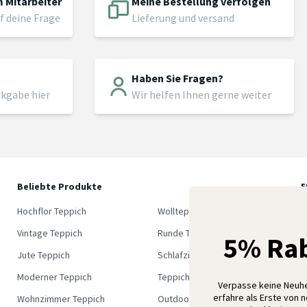
 Mitarbeiter
Meine Bestellung verfolgen
f deine Frage
Lieferung und versand
Haben Sie Fragen?
ckgabe hier
Wir helfen Ihnen gerne weiter
Beliebte Produkte
5
M
Hochflor Teppich
Wollteppich
K
Vintage Teppich
Runde Teppich
5% Rab
Jute Teppich
Schlafzimmer Teppich
Moderner Teppich
Teppich Outlet
Verpasse keine Neuh
erfahre als Erste von 
Wohnzimmer Teppich
Outdoor Teppich