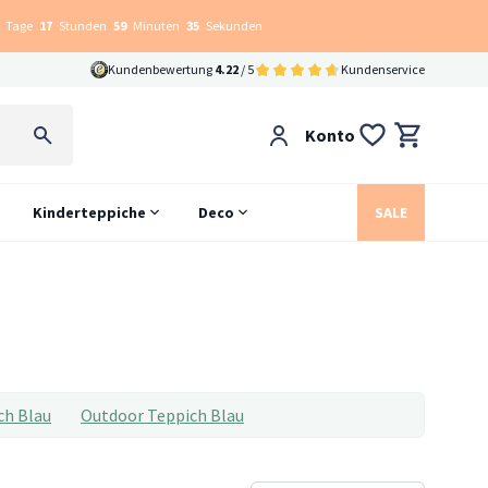
Tage
17
Stunden
59
Minuten
34
Sekunden
Kundenbewertung
4.22
/ 5
Kundenservice
Konto
Kinderteppiche
Deco
SALE
ch Blau
Outdoor Teppich Blau