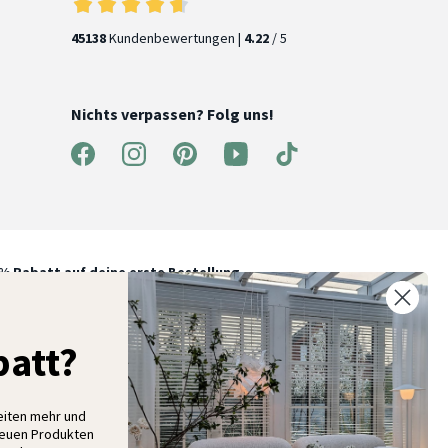
45138
Kundenbewertungen |
4.22
/ 5
Nichts verpassen? Folg uns!
% Rabatt auf deine erste Bestellung
elde dich für unseren Newsletter an und entdecke neue
ollektionen, Angebote und Wohnideen als Erstes
att?
eiten mehr und
Anmelden
neuen Produkten