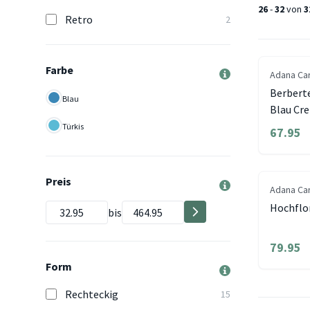
26
-
32
von
3
Retro
2
Farbe
Adana Ca
Berberte
Blau
Blau Cr
Türkis
67.95
Preis
Adana Ca
Hochflor
bis
79.95
Form
Rechteckig
15