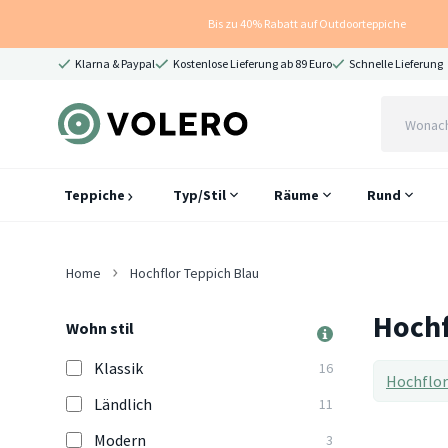
Bis zu 40% Rabatt auf Outdoorteppiche
Klarna & Paypal
Kostenlose Lieferung ab 89 Euro
Schnelle Lieferung
Teppiche
Typ/Stil
Räume
Rund
Home
Hochflor Teppich Blau
Hochf
Wohn stil
Klassik
16
Hochflor
Ländlich
11
Modern
3