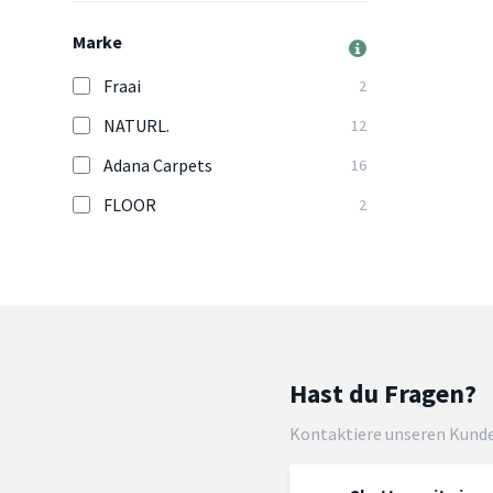
Marke
Fraai
2
NATURL.
12
Adana Carpets
16
FLOOR
2
Hast du Fragen?
Kontaktiere unseren Kund