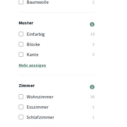
Baumwolle
2
Muster
Einfarbig
19
Blöcke
3
Kante
3
Mehr anzeigen
Zimmer
Wohnzimmer
30
Esszimmer
1
Schlafzimmer
1