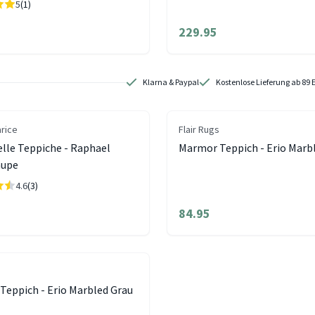
5
(1)
229.95
Klarna & Paypal
Kostenlose Lieferung ab 89 
arice
Flair Rugs
elle Teppiche - Raphael
Marmor Teppich - Erio Marb
aupe
4.6
(3)
84.95
Teppich - Erio Marbled Grau