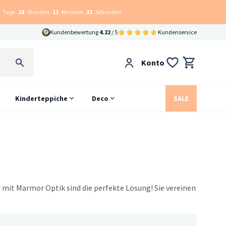
Tage
18
Stunden
11
Minuten
30
Sekunden
Kundenbewertung
4.22
/ 5
Kundenservice
Konto
Kinderteppiche
Deco
SALE
it Marmor Optik sind die perfekte Lösung! Sie vereinen