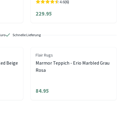
4.6
(6)
229.95
Euro
Schnelle Lieferung
Flair Rugs
led Beige
Marmor Teppich - Erio Marbled Grau
Rosa
84.95