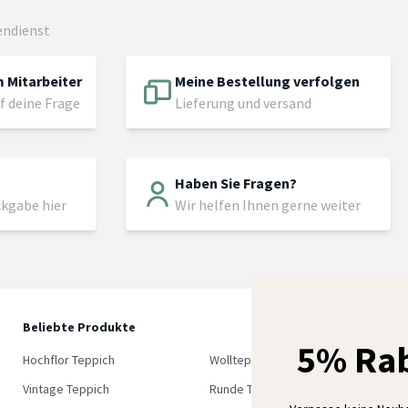
endienst
 Mitarbeiter
Meine Bestellung verfolgen
f deine Frage
Lieferung und versand
Haben Sie Fragen?
ckgabe hier
Wir helfen Ihnen gerne weiter
Beliebte Produkte
5
5% Rab
M
Hochflor Teppich
Wollteppich
K
Vintage Teppich
Runde Teppich