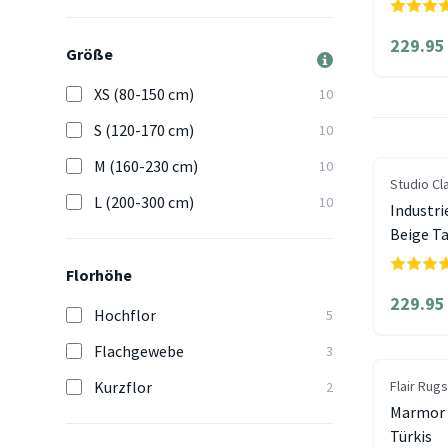
229.95
Größe
XS (80-150 cm)
10
S (120-170 cm)
10
M (160-230 cm)
10
Studio Cl
L (200-300 cm)
10
Industri
Beige T
Florhöhe
229.95
Hochflor
5
Flachgewebe
3
Kurzflor
Flair Rugs
2
Marmor 
Türkis