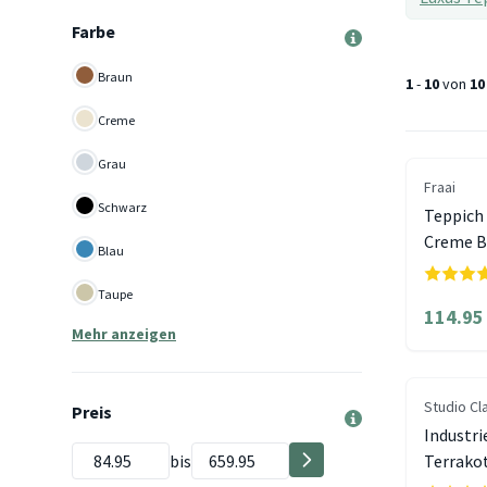
Farbe
Braun
1
-
10
von
10
Creme
Grau
Fraai
Schwarz
Teppich
Creme B
Blau
Taupe
114.95
Mehr anzeigen
Studio Cl
Preis
Industri
bis
Terrako