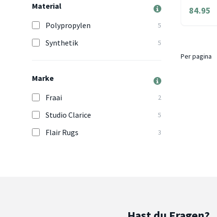
Material
84.95
Polypropylen
5
Synthetik
5
Per pagina
Marke
Fraai
2
Studio Clarice
5
Flair Rugs
3
Hast du Fragen?