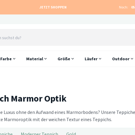
JETZT SHOPPEN
Noch:
05
Farbe
Material
Größe
Läufer
Outdoor
ch Marmor Optik
e Luxus ohne den Aufwand eines Marmorbodens? Unsere Teppiche m
te Marmoroptik mit der weichen Textur eines Teppichs.
ppiche
Moderner Teppich
Gold