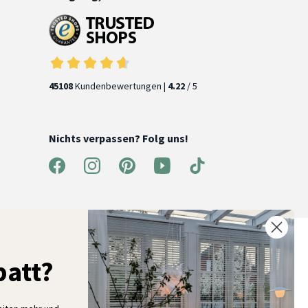
45108
Kundenbewertungen |
4.22
/ 5
Nichts verpassen? Folg uns!
% Rabatt auf deine erste Bestellung
att?
elde dich für unseren Newsletter an und entdecke neue
ollektionen, Angebote und Wohnideen als Erstes