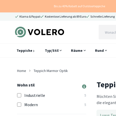
Bis zu 40% Rabatt auf Outdoorteppiche
Klarna & Paypal
Kostenlose Lieferung ab 89 Euro
Schnelle Lieferung
Teppiche
Typ/Stil
Räume
Rund
Home
Teppich Marmor Optik
Teppi
Wohn stil
Industrielle
5
Möchten Si
die elegan
Modern
5
Luxus Te