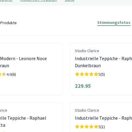
Stimmungsfotos
Produkte
Studio Clarice
 Modern - Leonore Noce
Industrielle Teppiche - Rap
raun
Dunkelbraun
4.6
(6)
5
(5)
229.95
arice
Studio Clarice
elle Teppiche - Raphael
Industrielle Teppiche - Rap
tta
5
(1)