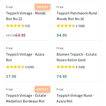
Fraai
OUTLET
Fraai
Teppich Vintage - Moods
Teppich Patchwork Rund -
Rot No.22
Moods Rot No.16
5
(3)
4.7
(66)
64.95
94.95
107.95
Fraai
Fraai
Teppich Vintage - Azara
Blumen Teppich - Estate
Rot
Rosen Kelim Gold
4.8
(45)
4.7
(49)
37.95
74.95
Fraai
OUTLET
Fraai
Teppich Vintage - Estate
Teppich Vintage Rund -
Medaillon Bordeaux Rot
Azara Rot