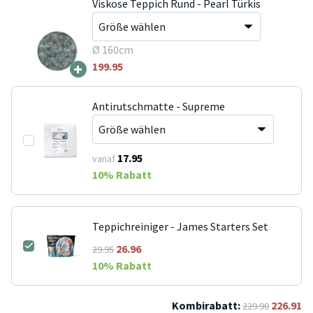
Viskose Teppich Rund - Pearl Türkis
Ø 160cm
+
199.95
Antirutschmatte - Supreme
17.95
vanaf
10
% Rabatt
Teppichreiniger - James Starters Set
26.96
29.95
10
% Rabatt
Kombirabatt:
226.91
229.90