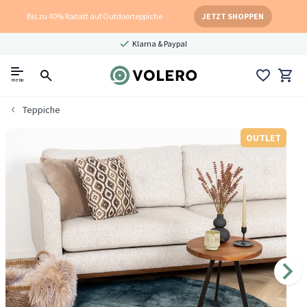
Bis zu 40% Rabatt auf Outdoorteppiche
JETZT SHOPPEN
Klarna & Paypal
menu
Teppiche
OUTLET