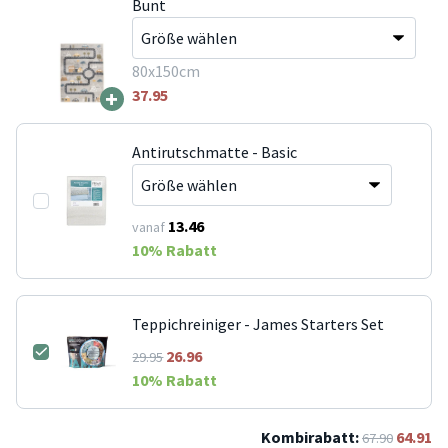
Bunt
80x150cm
+
37.95
Antirutschmatte - Basic
13.46
vanaf
10
% Rabatt
Teppichreiniger - James Starters Set
26.96
29.95
10
% Rabatt
Kombirabatt:
64.91
67.90