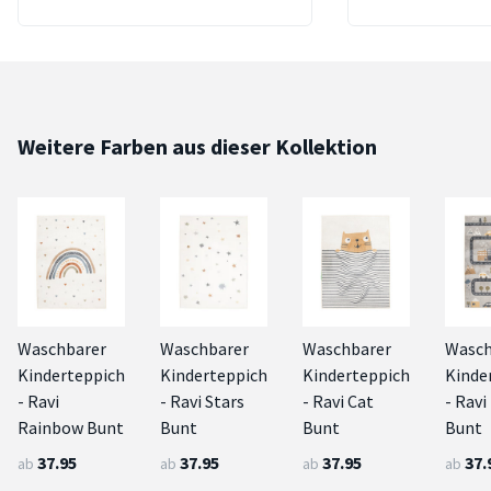
Weitere Farben aus dieser Kollektion
Waschbarer
Waschbarer
Waschbarer
Wasch
Kinderteppich
Kinderteppich
Kinderteppich
Kinde
- Ravi
- Ravi Stars
- Ravi Cat
- Ravi
Rainbow Bunt
Bunt
Bunt
Bunt
37.95
37.95
37.95
37.
ab
ab
ab
ab