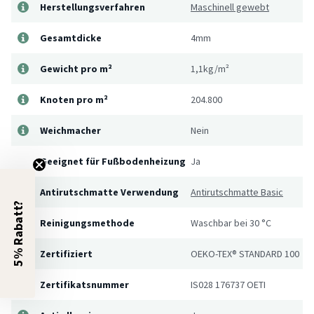
Herstellungsverfahren
Maschinell gewebt
Gesamtdicke
4mm
Gewicht pro m²
1,1kg/m²
Knoten pro m²
204.800
Weichmacher
Nein
Geeignet für Fußbodenheizung
Ja
Antirutschmatte Verwendung
Antirutschmatte Basic
5% Rabatt?
Reinigungsmethode
Waschbar bei 30 °C
Zertifiziert
OEKO-TEX® STANDARD 100
Zertifikatsnummer
IS028 176737 OETI