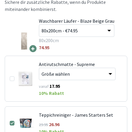
Sichere dir zusätzliche Rabatte, wenn du Produkte
miteinander kombinierst.
Waschbarer Läufer - Blaze Beige Grau
80x200cm
+
74.95
Antirutschmatte - Supreme
17.95
vanaf
10
% Rabatt
Teppichreiniger - James Starters Set
26.96
29.95
10
% Rabatt