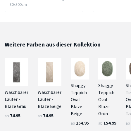
80x300cm
Weitere Farben aus dieser Kollektion
Shaggy
Shaggy
Sh
Waschbarer
Waschbarer
Teppich
Teppich
Te
Läufer -
Läufer -
Oval -
Oval -
Ov
Blaze Grau
Blaze Beige
Blaze
Blaze
Bl
Beige
Grün
Ta
74.95
74.95
ab
ab
154.95
154.95
ab
ab
ab