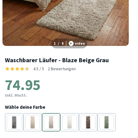
1
/
8
video
Waschbarer Läufer - Blaze Beige Grau
4.5 / 5
2 Bewertungen
74.95
Inkl. MwSt.
Wähle deine Farbe
Grau
Beige
Beige
Weiß
Taupe
Grün