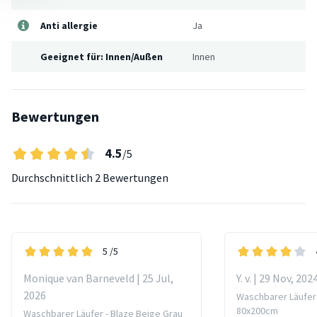
Anti allergie
Ja
Geeignet für: Innen/Außen
Innen
Bewertungen
4.5
/5
Durchschnittlich
2 Bewertungen
5
/5
Monique van Barneveld | 25 Jul,
Y. v. | 29 Nov, 202
2026
Waschbarer Läufer
80x200cm
Waschbarer Läufer - Blaze Beige Grau