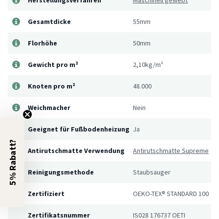
Gesamtdicke
55mm
Florhöhe
50mm
Gewicht pro m²
2,10kg/m²
Knoten pro m²
48.000
Weichmacher
Nein
Geeignet für Fußbodenheizung
Ja
5% Rabatt?
Antirutschmatte Verwendung
Antirutschmatte Supreme
Reinigungsmethode
Staubsauger
Zertifiziert
OEKO-TEX® STANDARD 100
Zertifikatsnummer
IS028 176737 OETI