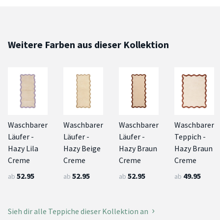
Weitere Farben aus dieser Kollektion
Waschbarer
Waschbarer
Waschbarer
Waschbarer
Läufer -
Läufer -
Läufer -
Teppich -
Hazy Lila
Hazy Beige
Hazy Braun
Hazy Braun
Creme
Creme
Creme
Creme
52.95
52.95
52.95
49.95
ab
ab
ab
ab
Sieh dir alle Teppiche dieser Kollektion an